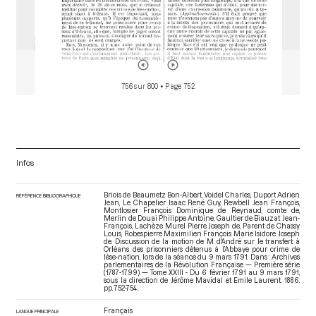
756 sur 800
• Page 752
Infos
Briois de Beaumetz Bon-Albert, Voidel Charles, Duport Adrien
RÉFÉRENCE BIBLIOGRAPHIQUE
Jean, Le Chapelier Isaac René Guy, Rewbell Jean François,
Montlosier François Dominique de Reynaud, comte de,
Merlin de Douai Philippe Antoine, Gaultier de Biauzat Jean-
François, Lachèze Murel Pierre Joseph de, Parent de Chassy
Louis, Robespierre Maximilien François Marie Isidore Joseph
de. Discussion de la motion de M. d'André sur le transfert à
Orléans des prisonniers détenus à l’Abbaye pour crime de
lèse-nation, lors de la séance du 9 mars 1791. Dans : Archives
parlementaires de la Révolution Française — Première série
(1787-1799) — Tome XXIII - Du 6 février 1791 au 9 mars 1791
,
sous la direction de Jérôme Mavidal et Emile Laurent. 1886.
pp. 752-754.
Français
LANGUE PRINCIPALE