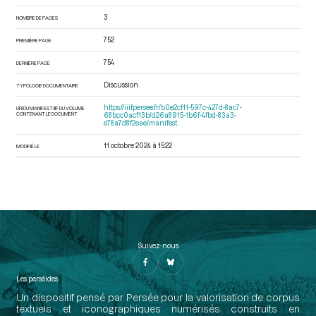
3
NOMBRE DE PAGES
752
PREMIÈRE PAGE
754
DERNIÈRE PAGE
Discussion
TYPOLOGIE DOCUMENTAIRE
https://iiif.persee.fr/b0e2cf11-597c-427d-8ac7-
URI DU MANIFEST IIIF DU VOLUME
CONTENANT LE DOCUMENT
68bcc0acf13b/d26a8915-1b6f-4fbd-83a3-
e78a7d8f2eae/manifest
11 octobre 2024 à 15:22
MODIFIÉ LE
Suivez-nous
Les perséides
Un dispositif pensé par Persée pour la valorisation de corpus
textuels et iconographiques numérisés construits en