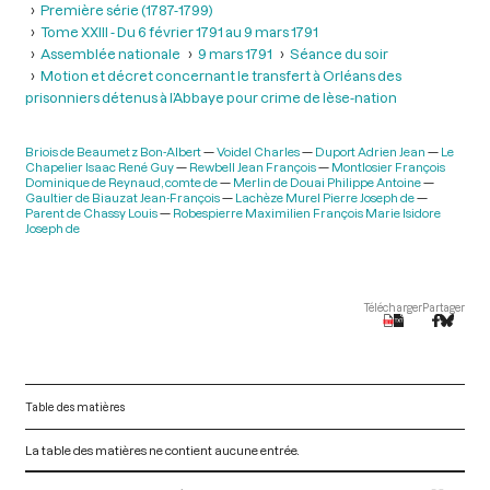
Première série (1787-1799)
Tome XXIII - Du 6 février 1791 au 9 mars 1791
Assemblée nationale
9 mars 1791
Séance du soir
Motion et décret concernant le transfert à Orléans des
prisonniers détenus à l’Abbaye pour crime de lèse-nation
Briois de Beaumetz Bon-Albert
Voidel Charles
Duport Adrien Jean
Le
Chapelier Isaac René Guy
Rewbell Jean François
Montlosier François
Dominique de Reynaud, comte de
Merlin de Douai Philippe Antoine
Gaultier de Biauzat Jean-François
Lachèze Murel Pierre Joseph de
Parent de Chassy Louis
Robespierre Maximilien François Marie Isidore
Joseph de
Télécharger
Partager
Table des matières
La table des matières ne contient aucune entrée.
V