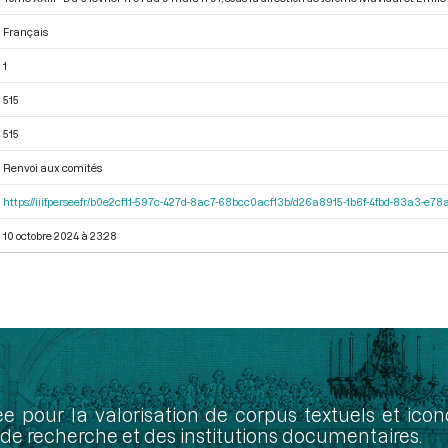
Français
1
515
515
Renvoi aux comités
https://iiif.persee.fr/b0e2cf11-597c-427d-8ac7-68bcc0acf13b/d26a8915-1b6f-4fbd-83a3-e7
10 octobre 2024 à 23:28
ée pour la valorisation de corpus textuels et ic
de recherche et des institutions documentaires.