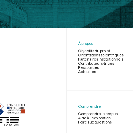
À propos
Objectifs du projet
Orientations scientifiques
Partenaires institutionnels
Contributeurs-trices
Ressources
Actualités
Menu
du
pied
de
Comprendre
page
Comprendre le corpus
Aide à l'exploration
Foire aux questions