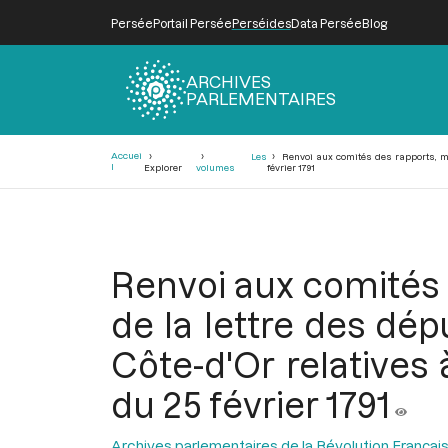
Persée
Portail Persée
Perséides
Data Persée
Blog
ARCHIVES
PARLEMENTAIRES
Fil
Accuei
Les
Renvoi aux comités des rapports, mil
d'Ariane
l
Explorer
volumes
février 1791
Renvoi aux comités d
de la lettre des dép
Côte-d'Or relatives
du 25 février 1791
Archives parlementaires de la Révolution Françai