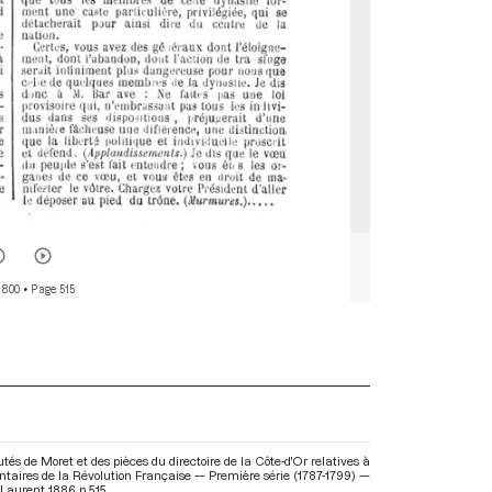
 800
• Page 515
tés de Moret et des pièces du directoire de la Côte-d'Or relatives à
entaires de la Révolution Française — Première série (1787-1799) —
aurent. 1886. p. 515.