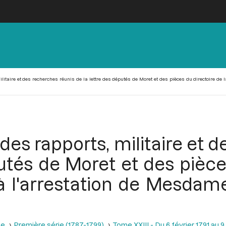
itaire et des recherches réunis de la lettre des députés de Moret et des pièces du directoire de l
es rapports, militaire et 
utés de Moret et des pièce
 à l'arrestation de Mesdame
se
Première série (1787-1799)
Tome XXIII - Du 6 février 1791 au 9