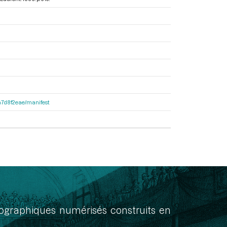
8a7d8f2eae/manifest
onographiques numérisés construits en