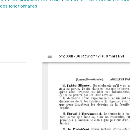
 des fonctionnaires
V
Tome XXIII - Du 6 février 1791 au 9 mars 1791
i
s
u
a
l
i
s
e
u
r
M
i