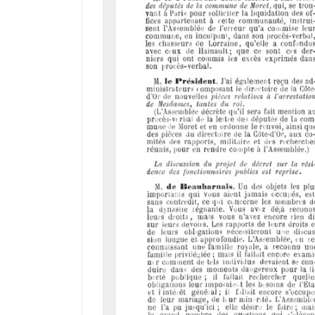
r
a
d
o
r