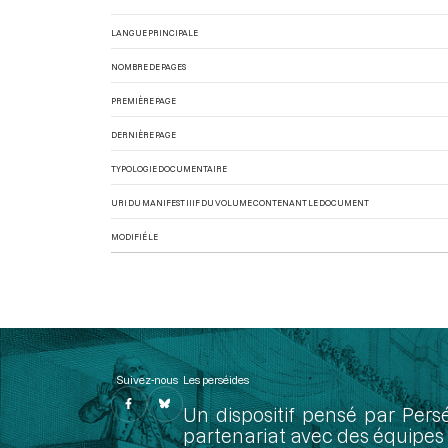
LANGUE PRINCIPALE
NOMBRE DE PAGES
PREMIÈRE PAGE
DERNIÈRE PAGE
TYPOLOGIE DOCUMENTAIRE
URI DU MANIFEST IIIF DU VOLUME CONTENANT LE DOCUMENT
MODIFIÉ LE
Suivez-nous
Les perséides
Un dispositif pensé par Pers
partenariat avec des équipes 