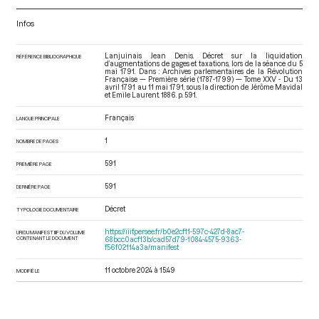
Infos
Lanjuinais Jean Denis. Décret sur la liquidation
RÉFÉRENCE BIBLIOGRAPHIQUE
d’augmentations de gages et taxations, lors de la séance du 5
mai 1791. Dans : Archives parlementaires de la Révolution
Française — Première série (1787-1799) — Tome XXV - Du 13
avril 1791 au 11 mai 1791
, sous la direction de Jérôme Mavidal
et Emile Laurent. 1886. p. 591.
Français
LANGUE PRINCIPALE
1
NOMBRE DE PAGES
591
PREMIÈRE PAGE
591
DERNIÈRE PAGE
Décret
TYPOLOGIE DOCUMENTAIRE
https://iiif.persee.fr/b0e2cf11-597c-427d-8ac7-
URI DU MANIFEST IIIF DU VOLUME
CONTENANT LE DOCUMENT
68bcc0acf13b/cad57d79-1084-4575-9363-
f56f02114a3a/manifest
11 octobre 2024 à 15:49
MODIFIÉ LE