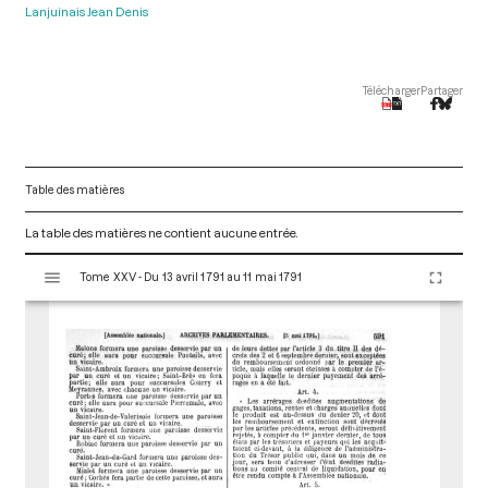
Lanjuinais Jean Denis
Télécharger
Partager
Table des matières
La table des matières ne contient aucune entrée.
V
Tome XXV - Du 13 avril 1791 au 11 mai 1791
i
s
u
a
l
i
s
e
u
r