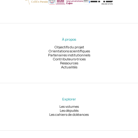
Menu
du
pied
À propos
de
page
Objectifs du projet
Orientations scientifiques
Partenaires institutionnels
Contributeurs-trices
Ressources
Actualités
Explorer
Les volumes
Les députés
Les cahiers de doléances