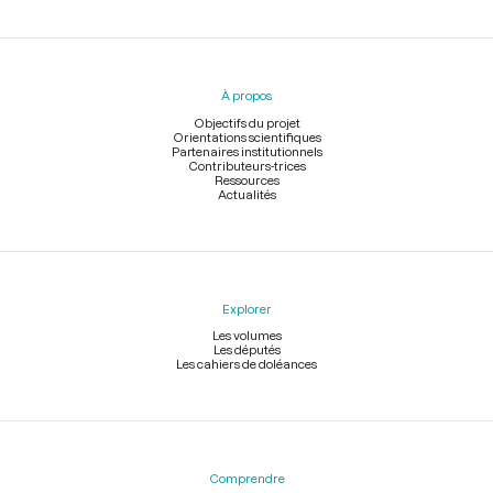
Menu
du
pied
À propos
de
page
Objectifs du projet
Orientations scientifiques
Partenaires institutionnels
Contributeurs-trices
Ressources
Actualités
Explorer
Les volumes
Les députés
Les cahiers de doléances
Comprendre