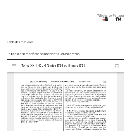
Télécharger
Partager
Table des matières
La table des matières ne contient aucune entrée.
V
Tome XXIII - Du 6 février 1791 au 9 mars 1791
i
s
u
a
l
i
s
e
u
r
M
i