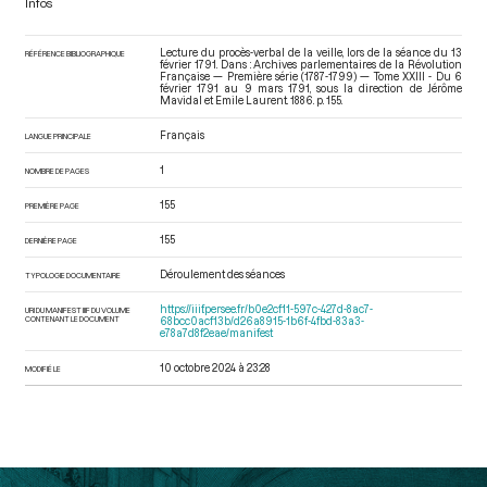
Infos
Lecture du procès-verbal de la veille, lors de la séance du 13
RÉFÉRENCE BIBLIOGRAPHIQUE
février 1791. Dans : Archives parlementaires de la Révolution
Française — Première série (1787-1799) — Tome XXIII - Du 6
février 1791 au 9 mars 1791
, sous la direction de Jérôme
Mavidal et Emile Laurent. 1886. p. 155.
Français
LANGUE PRINCIPALE
1
NOMBRE DE PAGES
155
PREMIÈRE PAGE
155
DERNIÈRE PAGE
Déroulement des séances
TYPOLOGIE DOCUMENTAIRE
https://iiif.persee.fr/b0e2cf11-597c-427d-8ac7-
URI DU MANIFEST IIIF DU VOLUME
CONTENANT LE DOCUMENT
68bcc0acf13b/d26a8915-1b6f-4fbd-83a3-
e78a7d8f2eae/manifest
10 octobre 2024 à 23:28
MODIFIÉ LE