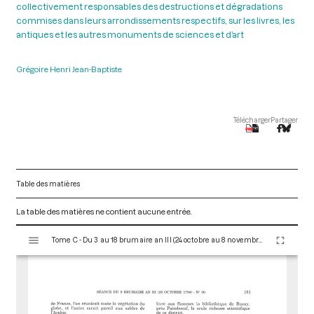
collectivement responsables des destructions et dégradations
commises dans leurs arrondissements respectifs, sur les livres, les
antiques et les autres monuments de sciences et d’art
Grégoire Henri Jean-Baptiste
Télécharger
Partager
Table des matières
La table des matières ne contient aucune entrée.
V
Tome C - Du 3 au 18 brumaire an III (24 octobre au 8 novembre 1794)
i
s
u
a
l
i