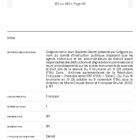
183 sur 660
• Page 181
Infos
Grégoire Henri Jean-Baptiste. Décret, présenté par Grégoire au
RÉFÉRENCE BIBLIOGRAPHIQUE
nom du comité d'Instruction publique, disposant que les
agents nationaux et les administrateurs de district soient
responsables des destructions et dégradations commises dans
leurs arrondissements, sur les autres monuments de sciences
et d’art, lors de la séance du 8 brumaire an III (29 octobre
1794). Dans : Archives parlementaires de la Révolution
Française — Première série (1787-1799) — Tome C - Du 3 au 18
brumaire an III (24 octobre au 8 novembre 1794)
, sous la
direction de Marie-Claude Baron et Françoise Brunel. 2000.
p. 181.
Français
LANGUE PRINCIPALE
1
NOMBRE DE PAGES
181
PREMIÈRE PAGE
181
DERNIÈRE PAGE
Décret
TYPOLOGIE DOCUMENTAIRE