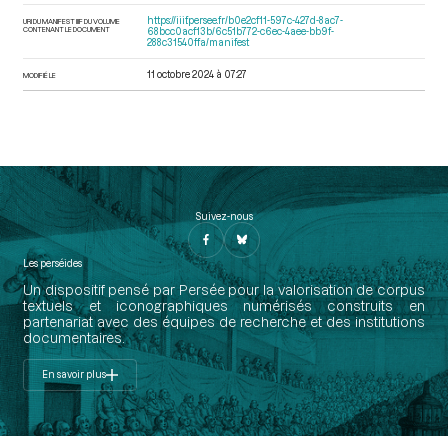
https://iiif.persee.fr/b0e2cf11-597c-427d-8ac7-
URI DU MANIFEST IIIF DU VOLUME
CONTENANT LE DOCUMENT
68bcc0acf13b/6c51b772-c6ec-4aee-bb9f-
288c31540ffa/manifest
11 octobre 2024 à 07:27
MODIFIÉ LE
Suivez-nous
Les perséides
Un dispositif pensé par Persée pour la valorisation de corpus
textuels et iconographiques numérisés construits en
partenariat avec des équipes de recherche et des institutions
documentaires.
En savoir plus