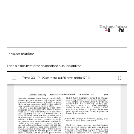
Télécharger
Partager
Table des matières
La table des matières ne contient aucune entrée.
V
Tome XX - Du 23 octobre au 26 novembre 1790
i
s
u
a
l
i
s
e
u
r