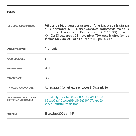
Infos
Pétition de l'équipage du vaisseau l'America, lors de la séance
RÉFÉRENCE BIBLIOGRAPHIQUE
du 4 novembre 1790. Dans : Archives parlementaires de la
Révolution Française — Première série (1787-1799) — Tome
XX - Du 23 octobre au 26 novembre 1790
, sous la direction de
Jérôme Mavidal et Emile Laurent. 1885. pp. 269-270.
Français
LANGUE PRINCIPALE
2
NOMBRE DE PAGES
269
PREMIÈRE PAGE
270
DERNIÈRE PAGE
Adresse, pétition et lettre envoyée à l’Assemblée
TYPOLOGIE DOCUMENTAIRE
https://iiif.persee.fr/b0e2cf11-597c-427d-8ac7-
URI DU MANIFEST IIIF DU VOLUME
CONTENANT LE DOCUMENT
68bcc0acf13b/cce674c9-6436-407d-ac12-
41b7d6ed9f98/manifest
11 octobre 2024 à 13:57
MODIFIÉ LE