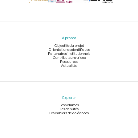
Menu
du
pied
À propos
de
page
Objectifs du projet
Orientations scientifiques
Partenaires institutionnels
Contributeurs-trices
Ressources
Actualités
Explorer
Les volumes
Les députés
Les cahiers de doléances