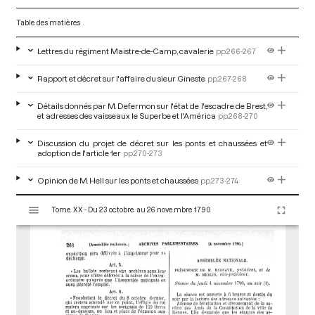
Table des matières
Lettres du régiment Maistre-de-Camp, cavalerie
pp.266-267
Rapport et décret sur l'affaire du sieur Gineste
pp.267-268
Détails donnés par M. Defermon sur l'état de l'escadre de Brest,
et adresses des vaisseaux le Superbe et l'América
pp.268-270
Discussion du projet de décret sur les ponts et chaussées et
adoption de l'article 1er
pp.270-273
Opinion de M. Hell sur les ponts et chaussées
pp.273-274
V
Tome XX - Du 23 octobre au 26 novembre 1790
i
s
u
a
l
i
s
e