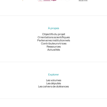
Menu
du
pied
À propos
de
page
Objectifs du projet
Orientations scientifiques
Partenaires institutionnels
Contributeurs-trices
Ressources
Actualités
Explorer
Les volumes
Les députés
Les cahiers de doléances