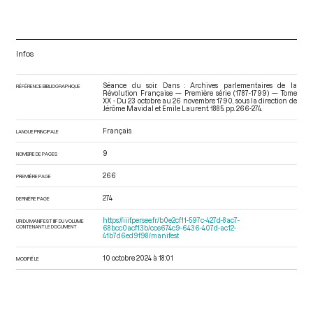
Infos
Séance du soir. Dans : Archives parlementaires de la
RÉFÉRENCE BIBLIOGRAPHIQUE
Révolution Française — Première série (1787-1799) — Tome
XX - Du 23 octobre au 26 novembre 1790
, sous la direction de
Jérôme Mavidal et Emile Laurent. 1885. pp. 266-274.
Français
LANGUE PRINCIPALE
9
NOMBRE DE PAGES
266
PREMIÈRE PAGE
274
DERNIÈRE PAGE
https://iiif.persee.fr/b0e2cf11-597c-427d-8ac7-
URI DU MANIFEST IIIF DU VOLUME
CONTENANT LE DOCUMENT
68bcc0acf13b/cce674c9-6436-407d-ac12-
41b7d6ed9f98/manifest
10 octobre 2024 à 18:01
MODIFIÉ LE