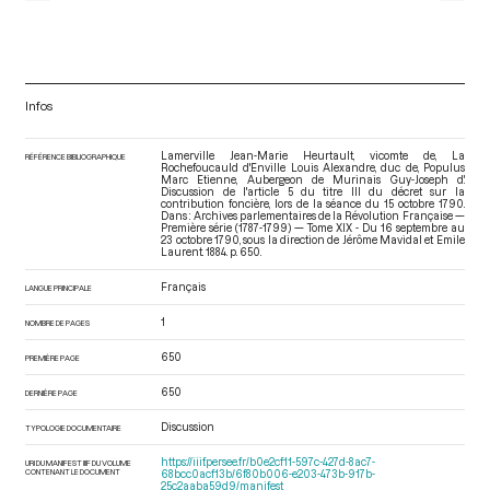
Infos
Lamerville Jean-Marie Heurtault, vicomte de, La
RÉFÉRENCE BIBLIOGRAPHIQUE
Rochefoucauld d'Enville Louis Alexandre, duc de, Populus
Marc Etienne, Aubergeon de Murinais Guy-Joseph d'.
Discussion de l'article 5 du titre III du décret sur la
contribution foncière, lors de la séance du 15 octobre 1790.
Dans : Archives parlementaires de la Révolution Française —
Première série (1787-1799) — Tome XIX - Du 16 septembre au
23 octobre 1790
, sous la direction de Jérôme Mavidal et Emile
Laurent. 1884. p. 650.
Français
LANGUE PRINCIPALE
1
NOMBRE DE PAGES
650
PREMIÈRE PAGE
650
DERNIÈRE PAGE
Discussion
TYPOLOGIE DOCUMENTAIRE
https://iiif.persee.fr/b0e2cf11-597c-427d-8ac7-
URI DU MANIFEST IIIF DU VOLUME
CONTENANT LE DOCUMENT
68bcc0acf13b/6f80b006-e203-473b-917b-
25c2aaba59d9/manifest