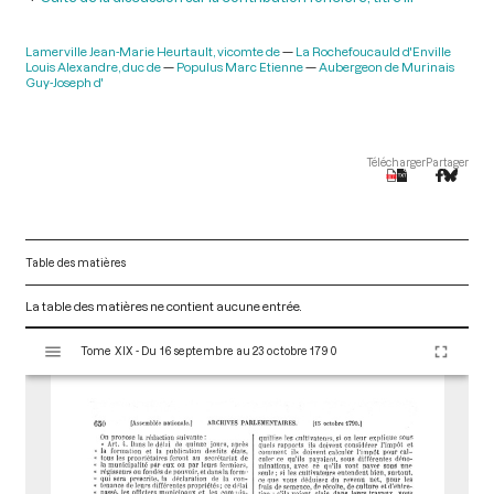
Lamerville Jean-Marie Heurtault, vicomte de
La Rochefoucauld d'Enville
Louis Alexandre, duc de
Populus Marc Etienne
Aubergeon de Murinais
Guy-Joseph d'
Télécharger
Partager
Table des matières
La table des matières ne contient aucune entrée.
V
Tome XIX - Du 16 septembre au 23 octobre 1790
i
s
u
a
l
i
s