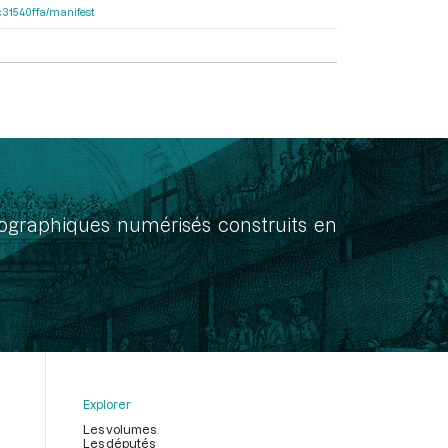
8c31540ffa/manifest
onographiques numérisés construits en
Explorer
Les volumes
Les députés