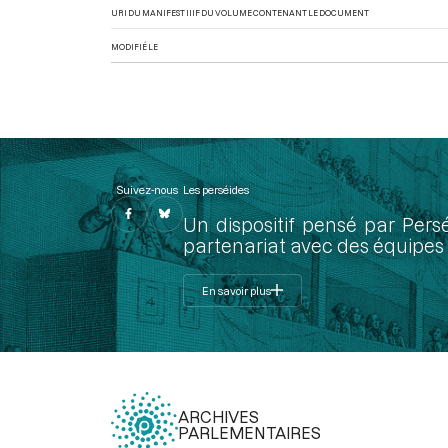
URI DU MANIFEST IIIF DU VOLUME CONTENANT LE DOCUMENT
MODIFIÉ LE
Suivez-nous
Les perséides
Un dispositif pensé par Pers
partenariat avec des équipes 
En savoir plus
ARCHIVES
PARLEMENTAIRES