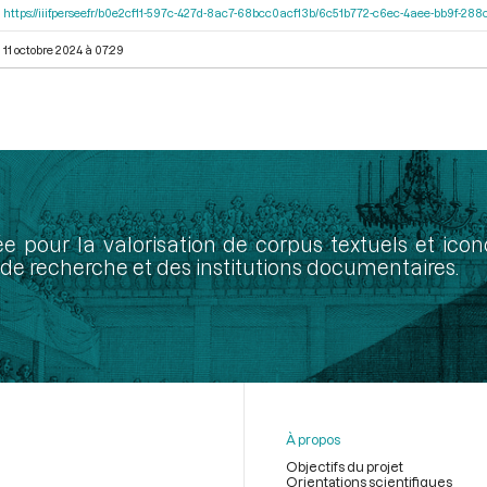
https://iiif.persee.fr/b0e2cf11-597c-427d-8ac7-68bcc0acf13b/6c51b772-c6ec-4aee-bb9f-28
11 octobre 2024 à 07:29
ée pour la valorisation de corpus textuels et ic
de recherche et des institutions documentaires.
À propos
Objectifs du projet
Orientations scientifiques