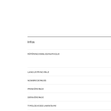
Infos
RÉFÉRENCE BIBLIOGRAPHIQUE
LANGUE PRINCIPALE
NOMBRE DE PAGES
PREMIÈRE PAGE
DERNIÈRE PAGE
TYPOLOGIE DOCUMENTAIRE