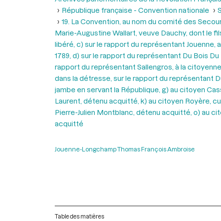
République française - Convention nationale
S
19. La Convention, au nom du comité des Secour
Marie-Augustine Wallart, veuve Dauchy, dont le fil
libéré, c) sur le rapport du représentant Jouenne
1789, d) sur le rapport du représentant Du Bois Du 
rapport du représentant Sallengros, à la citoyenn
dans la détresse, sur le rapport du représentant D
jambe en servant la République, g) au citoyen Cassa
Laurent, détenu acquitté, k) au citoyen Royère, cul
Pierre-Julien Montblanc, détenu acquitté, o) au c
acquitté
Jouenne-Longchamp Thomas François Ambroise
Table des matières