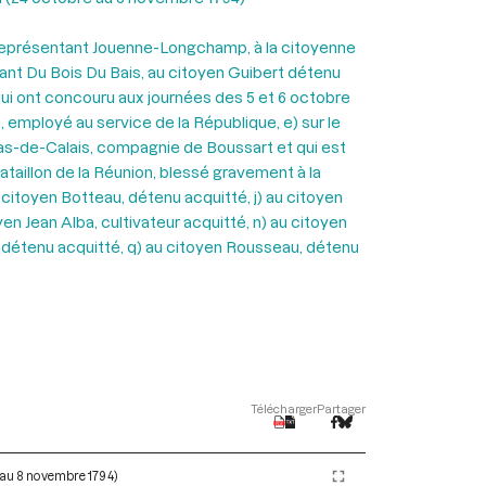
 représentant Jouenne-Longchamp, à la citoyenne
tant Du Bois Du Bais, au citoyen Guibert détenu
qui ont concouru aux journées des 5 et 6 octobre
i, employé au service de la République, e) sur le
 Pas-de-Calais, compagnie de Boussart et qui est
ataillon de la Réunion, blessé gravement à la
 citoyen Botteau, détenu acquitté, j) au citoyen
yen Jean Alba, cultivateur acquitté, n) au citoyen
, détenu acquitté, q) au citoyen Rousseau, détenu
Télécharger
Partager
e au 8 novembre 1794)