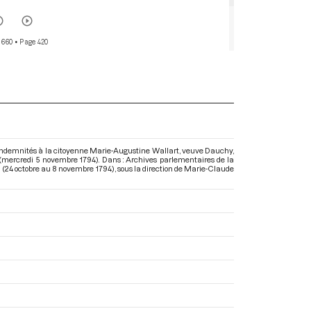
 660
• Page 420
ndemnités à la citoyenne Marie-Augustine Wallart, veuve Dauchy,
I (mercredi 5 novembre 1794). Dans : Archives parlementaires de la
I (24 octobre au 8 novembre 1794)
, sous la direction de Marie-Claude