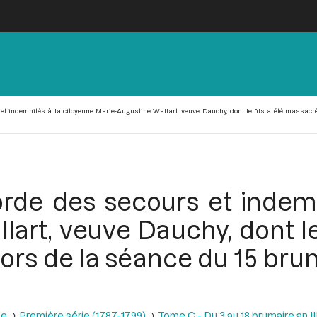
t indemnités à la citoyenne Marie-Augustine Wallart, veuve Dauchy, dont le fils a été massacré 
rde des secours et indemn
lart, veuve Dauchy, dont le
lors de la séance du 15 bru
se
Première série (1787-1799)
Tome C - Du 3 au 18 brumaire an I