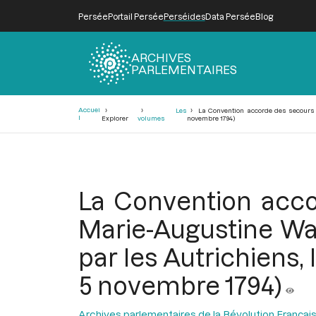
Persée
Portail Persée
Perséides
Data Persée
Blog
ARCHIVES
PARLEMENTAIRES
Fil
Accuei
Les
La Convention accorde des secours e
d'Ariane
l
Explorer
volumes
novembre 1794)
La Convention acco
Marie-Augustine Wal
par les Autrichiens, 
5 novembre 1794)
Archives parlementaires de la Révolution Françai