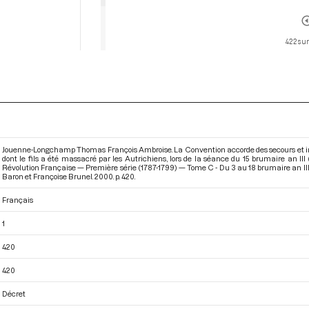
422 sur
Jouenne-Longchamp Thomas François Ambroise. La Convention accorde des secours et i
dont le fils a été massacré par les Autrichiens, lors de la séance du 15 brumaire an II
Révolution Française — Première série (1787-1799) — Tome C - Du 3 au 18 brumaire an II
Baron et Françoise Brunel. 2000. p. 420.
Français
1
420
420
Décret