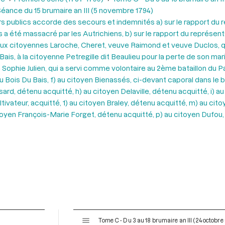
éance du 15 brumaire an III (5 novembre 1794)
s publics accorde des secours et indemnités a) sur le rapport du
s a été massacré par les Autrichiens, b) sur le rapport du représen
, aux citoyennes Laroche, Cheret, veuve Raimond et veuve Duclos, 
Bais, à la citoyenne Petregille dit Beaulieu pour la perte de son mar
e Sophie Julien, qui a servi comme volontaire au 2ème bataillon du
u Bois Du Bais, f) au citoyen Bienassés, ci-devant caporal dans le b
rd, détenu acquitté, h) au citoyen Delaville, détenu acquitté, i) au
tivateur, acquitté, 1) au citoyen Braley, détenu acquitté, m) au cito
itoyen François-Marie Forget, détenu acquitté, p) au citoyen Dufou
V
Tome C - Du 3 au 18 brumaire an III (24 octobr