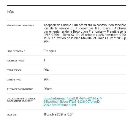
Infos
Adoption de l'article 5 du décret sur la contribution foncière,
RÉFÉRENCE BIBLIOGRAPHIQUE
lors de la séance du 4 novembre 1790. Dans : Archives
parlementaires de la Révolution Française — Première série
(1787-1799) — Tome XX - Du 23 octobre au 26 novembre 1790
,
sous la direction de Jérôme Mavidal et Emile Laurent. 1885. p.
264.
Français
LANGUE PRINCIPALE
1
NOMBRE DE PAGES
264
PREMIÈRE PAGE
264
DERNIÈRE PAGE
Décret
TYPOLOGIE DOCUMENTAIRE
https://iiif.persee.fr/b0e2cf11-597c-427d-8ac7-
URI DU MANIFEST IIIF DU VOLUME
CONTENANT LE DOCUMENT
68bcc0acf13b/cce674c9-6436-407d-ac12-
41b7d6ed9f98/manifest
11 octobre 2024 à 13:57
MODIFIÉ LE