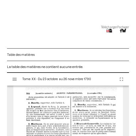
Télécharger
Partager
Table des matières
La table des matières ne contient aucune entrée.
V
Tome XX - Du 23 octobre au 26 novembre 1790
i
s
u
a
l
i
s
e
u
r