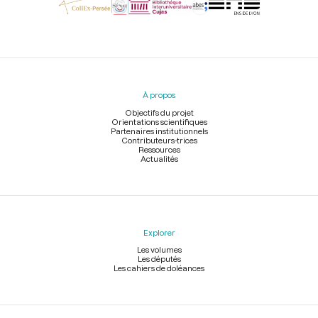
Menu
du
pied
À propos
de
page
Objectifs du projet
Orientations scientifiques
Partenaires institutionnels
Contributeurs-trices
Ressources
Actualités
Explorer
Les volumes
Les députés
Les cahiers de doléances