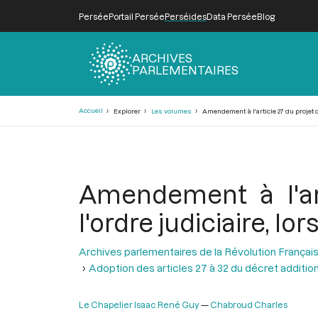
Persée
Portail Persée
Perséides
Data Persée
Blog
ARCHIVES
PARLEMENTAIRES
Fil
Accueil
Explorer
Les volumes
Amendement à l'article 27 du projet de
d'Ariane
Amendement à l'art
l'ordre judiciaire, lo
Archives parlementaires de la Révolution Françai
Adoption des articles 27 à 32 du décret additionne
Le Chapelier Isaac René Guy
Chabroud Charles