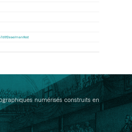
8a7d8f2eae/manifest
onographiques numérisés construits en