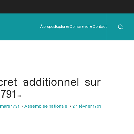
Rechercher
Menu
À propos
Explorer
Comprendre
Contact
de
l'en-
tête
ret additionnel sur
1791
 mars 1791
Assemblée nationale
27 février 1791