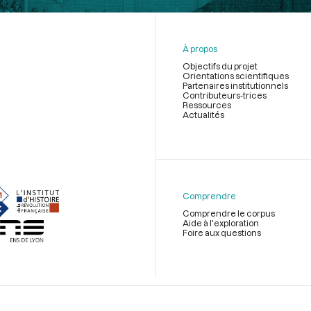
À propos
Objectifs du projet
Orientations scientifiques
Partenaires institutionnels
Contributeurs-trices
Ressources
Actualités
Menu
du
pied
de
Comprendre
page
Comprendre le corpus
Aide à l'exploration
Foire aux questions