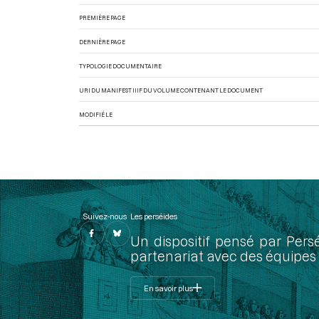
PREMIÈRE PAGE
DERNIÈRE PAGE
TYPOLOGIE DOCUMENTAIRE
URI DU MANIFEST IIIF DU VOLUME CONTENANT LE DOCUMENT
MODIFIÉ LE
Suivez-nous
Les perséides
Un dispositif pensé par Pers
partenariat avec des équipes 
En savoir plus