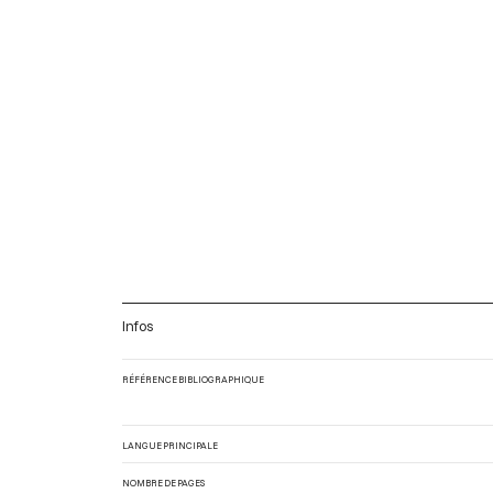
Infos
RÉFÉRENCE BIBLIOGRAPHIQUE
LANGUE PRINCIPALE
NOMBRE DE PAGES