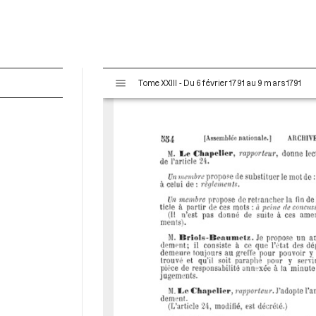
V
Tome XXIII - Du 6 février 1791 au 9 mars 1791
i
s
u
a
l
i
s
e
u
r
M
i
r
a
d
o