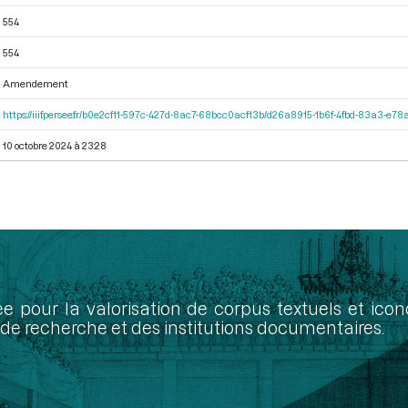
554
554
Amendement
https://iiif.persee.fr/b0e2cf11-597c-427d-8ac7-68bcc0acf13b/d26a8915-1b6f-4fbd-83a3-e7
10 octobre 2024 à 23:28
ée pour la valorisation de corpus textuels et ic
de recherche et des institutions documentaires.