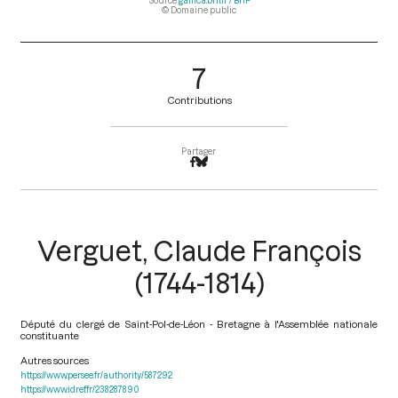
Source
gallica.bnf.fr / BnF
© Domaine public
7
Contributions
Partager
Verguet, Claude François
(1744-1814)
Député du clergé de Saint-Pol-de-Léon - Bretagne à l'Assemblée nationale
constituante
Autres sources
https://www.persee.fr/authority/587292
https://www.idref.fr/238287890