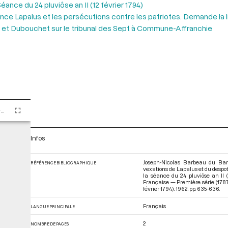
éance du 24 pluviôse an II (12 février 1794)
ce Lapalus et les persécutions contre les patriotes. Demande la l
au et Dubouchet sur le tribunal des Sept à Commune-Affranchie
Tome LXXXIV - Du 9 au 25 pluviôse An II (28 janvier au 13 février 1794)
Infos
Joseph-Nicolas Barbeau du Barr
RÉFÉRENCE BIBLIOGRAPHIQUE
vexations de Lapalus et du despoti
la séance du 24 pluviôse an II (
Française — Première série (1787
février 1794)
. 1962. pp. 635-636.
Français
LANGUE PRINCIPALE
2
NOMBRE DE PAGES