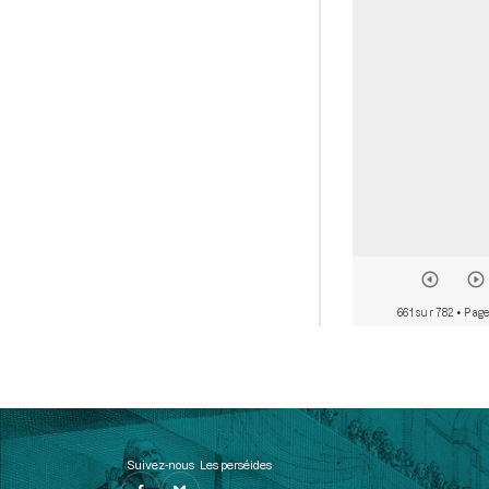
661 sur 782
• Page
Suivez-nous
Les perséides