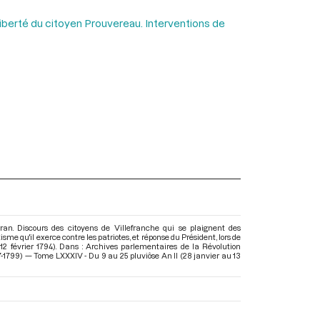
iberté du citoyen Prouvereau. Interventions de
an. Discours des citoyens de Villefranche qui se plaignent des
sme qu'il exerce contre les patriotes, et réponse du Président, lors de
12 février 1794). Dans : Archives parlementaires de la Révolution
-1799) — Tome LXXXIV - Du 9 au 25 pluviôse An II (28 janvier au 13