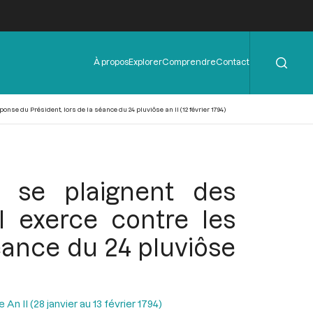
Rechercher
Menu
À propos
Explorer
Comprendre
Contact
de
l'en-
tête
nse du Président, lors de la séance du 24 pluviôse an II (12 février 1794)
i se plaignent des
l exerce contre les
séance du 24 pluviôse
n II (28 janvier au 13 février 1794)