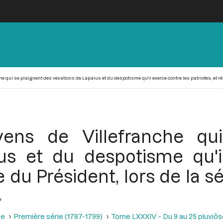
 qui se plaignent des vexations de Lapalus et du despotisme qu'il exerce contre les patriotes, et répo
yens de Villefranche qu
us et du despotisme qu'i
e du Président, lors de la 
se
Première série (1787-1799)
Tome LXXXIV - Du 9 au 25 pluviôse A