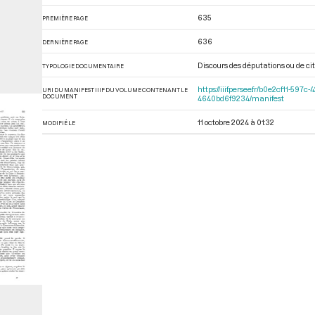
635
PREMIÈRE PAGE
636
DERNIÈRE PAGE
Discours des députations ou de ci
TYPOLOGIE DOCUMENTAIRE
https://iiif.persee.fr/b0e2cf11-
URI DU MANIFEST IIIF DU VOLUME CONTENANT LE
DOCUMENT
4640bd6f9234/manifest
11 octobre 2024 à 01:32
MODIFIÉ LE