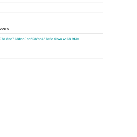
toyens
597c-427d-8ac7-68bcc0acf13b/ae487d6c-9b4a-4d68-9f3e-