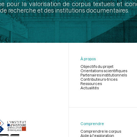
ée pour la valorisation de corpus textuels et ic
de recherche et des institutions documentaires.
À propos
Objectifs du projet
Orientations scientifiques
Partenaires institutionnels
Contributeurs-trices
Ressources
Actualités
Menu
du
pied
de
Comprendre
page
Comprendre le corpus
Aide à l'exploration