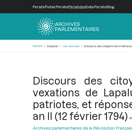
Persée
Portail Persée
Perséides
Data Persée
Blog
ARCHIVES
PARLEMENTAIRES
Fil
Accueil
Explorer
Les volumes
Discours des citoyens de Villefranche
d'Ariane
Discours des cito
vexations de Lapal
patriotes, et répons
an II (12 février 1794)
Archives parlementaires de la Révolution Françai