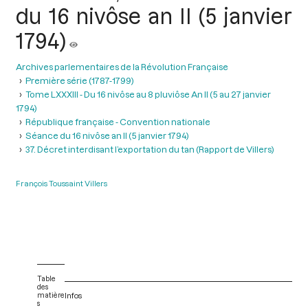
du 16 nivôse an II (5 janvier
1794)
Archives parlementaires de la Révolution Française
Première série (1787-1799)
Tome LXXXIII - Du 16 nivôse au 8 pluviôse An II (5 au 27 janvier
1794)
République française - Convention nationale
Séance du 16 nivôse an II (5 janvier 1794)
37. Décret interdisant l’exportation du tan (Rapport de Villers)
François Toussaint Villers
Table
des
matière
Infos
s