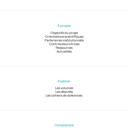
Menu
du
pied
À propos
de
page
Objectifs du projet
Orientations scientifiques
Partenaires institutionnels
Contributeurs-trices
Ressources
Actualités
Explorer
Les volumes
Les députés
Les cahiers de doléances
Comprendre