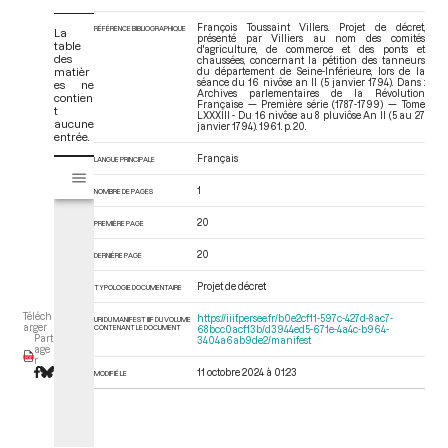
François Toussaint Villers. Projet de décret,
RÉFÉRENCE BIBLIOGRAPHIQUE
La
présenté par Villiers au nom des comités
table
d'agriculture, de commerce et des ponts et
des
chaussées, concernant la pétition des tanneurs
matièr
du département de Seine-Inférieure, lors de la
séance du 16 nivôse an II (5 janvier 1794). Dans :
es ne
Archives parlementaires de la Révolution
contien
Française — Première série (1787-1799) — Tome
t
LXXXIII - Du 16 nivôse au 8 pluviôse An II (5 au 27
aucune
janvier 1794)
. 1961. p. 20.
entrée.
Français
LANGUE PRINCIPALE
V
Tome LXXXIII - Du 16 nivôse au 8 pluviôse An II (5 au 27 janvier 1794)
i
1
NOMBRE DE PAGES
s
u
20
PREMIÈRE PAGE
a
20
l
DERNIÈRE PAGE
i
Projet de décret
TYPOLOGIE DOCUMENTAIRE
s
e
Téléch
https://iiif.persee.fr/b0e2cf11-597c-427d-8ac7-
URI DU MANIFEST IIIF DU VOLUME
arger
CONTENANT LE DOCUMENT
68bcc0acf13b/d3944ed5-671e-4a4c-b964-
u
Part
3404a6ab9de2/manifest
age
r
r
M
11 octobre 2024 à 01:23
MODIFIÉ LE
i
r
a