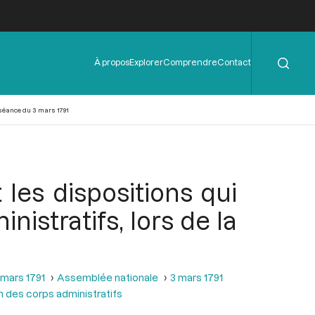
Rechercher
Menu
À propos
Explorer
Comprendre
Contact
de
l'en-
tête
 séance du 3 mars 1791
 les dispositions qui
istratifs, lors de la
 mars 1791
Assemblée nationale
3 mars 1791
n des corps administratifs