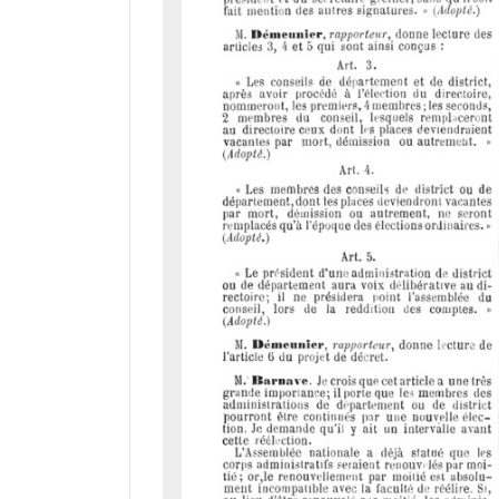
d
o
r