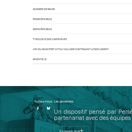
NOMBRE DE PAGES
PREMIÈRE PAGE
DERNIÈRE PAGE
TYPOLOGIE DOCUMENTAIRE
URI DU MANIFEST IIIF DU VOLUME CONTENANT LE DOCUMENT
MODIFIÉ LE
Suivez-nous
Les perséides
Un dispositif pensé par Pers
partenariat avec des équipes 
En savoir plus