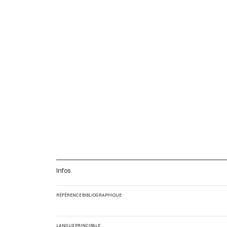
Infos
RÉFÉRENCE BIBLIOGRAPHIQUE
LANGUE PRINCIPALE