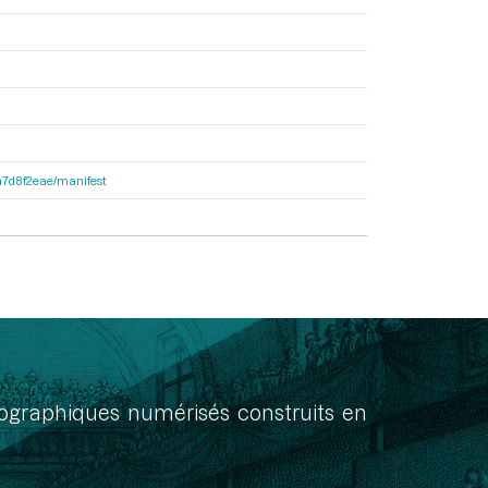
8a7d8f2eae/manifest
onographiques numérisés construits en