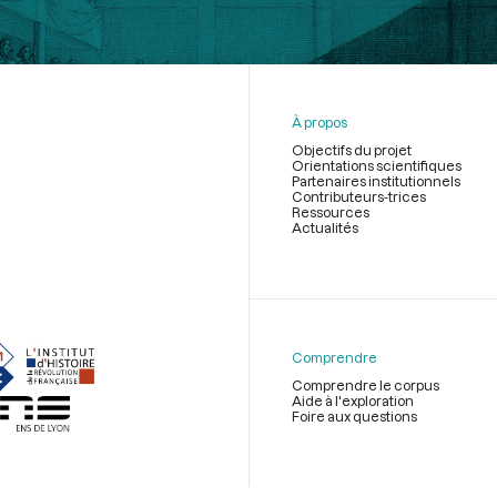
À propos
Objectifs du projet
Orientations scientifiques
Partenaires institutionnels
Contributeurs-trices
Ressources
Actualités
Menu
du
pied
de
Comprendre
page
Comprendre le corpus
Aide à l'exploration
Foire aux questions