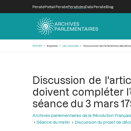
Persée
Portail Persée
Perséides
Data Persée
Blog
ARCHIVES
PARLEMENTAIRES
Fil
Accueil
Explorer
Les volumes
Discussion de l'article 6 du décret 
d'Ariane
Discussion de l'arti
doivent compléter l’
séance du 3 mars 17
Archives parlementaires de la Révolution Françai
Séance du matin
Discussion du projet de décr