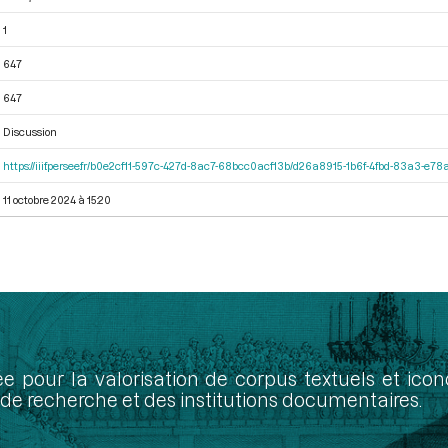
1
647
647
Discussion
https://iiif.persee.fr/b0e2cf11-597c-427d-8ac7-68bcc0acf13b/d26a8915-1b6f-4fbd-83a3-e7
11 octobre 2024 à 15:20
ée pour la valorisation de corpus textuels et ic
de recherche et des institutions documentaires.