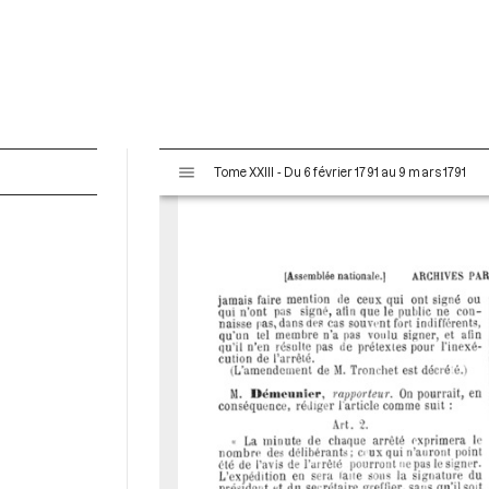
V
Tome XXIII - Du 6 février 1791 au 9 mars 1791
i
s
u
a
l
i
s
e
u
r
M
i
r
a