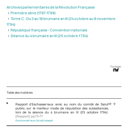
Archives parlementaires de la Révolution Française
Première série (1787-1799)
Tome C - Du 3 au 18 brumaire an III (24 octobre au 8 novembre
1794)
République française - Convention nationale
Séance du 4 brumaire an III (25 octobre 1 794)
Partager
Table des matières
Rapport d’Eschasseriaux ainé, au nom du comité de Salut
public, sur le meilleur mode de réquisition des subsistances,
lors de la séance du 4 brumaire an III (25 octobre 1794)
[Rapport]
pp.75-77
Eschassériaux (Ainé) Joseph