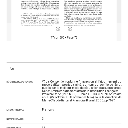
77 sur 660
• Page 75
Infos
47. La Convention ordonne l’impression et l’ajournement du
RÉFÉRENCE BIBLIOGRAPHIQUE
rapport d’Eschasseriaux ainé, au nom du comité de Salut
public, sur le meilleur mode de réquisition des subsistances.
Dans : Archives parlementaires de la Révolution Française —
Première série (1787-1799) — Tome C - Du 3 au 18 brumaire
an III (24 octobre au 8 novembre 1794)
, sous la direction de
Marie-Claude Baron et Françoise Brunel. 2000. pp. 75-77.
Français
LANGUE PRINCIPALE
3
NOMBRE DE PAGES
75
PREMIÈRE PAGE