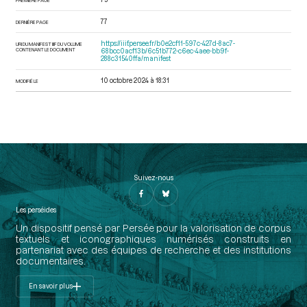
77
DERNIÈRE PAGE
https://iiif.persee.fr/b0e2cf11-597c-427d-8ac7-
URI DU MANIFEST IIIF DU VOLUME
CONTENANT LE DOCUMENT
68bcc0acf13b/6c51b772-c6ec-4aee-bb9f-
288c31540ffa/manifest
10 octobre 2024 à 18:31
MODIFIÉ LE
Suivez-nous
Les perséides
Un dispositif pensé par Persée pour la valorisation de corpus
textuels et iconographiques numérisés construits en
partenariat avec des équipes de recherche et des institutions
documentaires.
En savoir plus