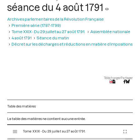
séance du 4 août 1791
Archives parlementaires de la Révolution Française
Première série (1787-1799)
Tome XXIX - Du 29 juillet au 27 août 1791.
Assemblée nationale
4 août 1791
Séance du matin
Décret sur les décharges et réductions en matière d’impositions
Télécharger
Partager
Table des matières
La table des matières ne contient aucune entrée.
V
Tome XXIX - Du 29 juillet au 27 août 1791.
i
s