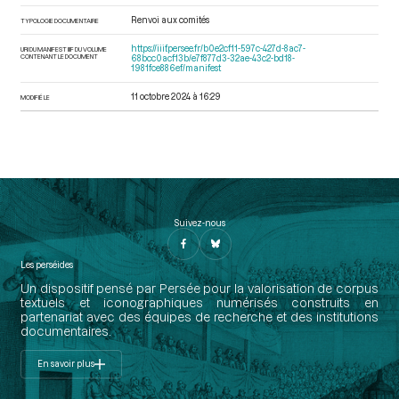
Renvoi aux comités
TYPOLOGIE DOCUMENTAIRE
https://iiif.persee.fr/b0e2cf11-597c-427d-8ac7-
URI DU MANIFEST IIIF DU VOLUME
CONTENANT LE DOCUMENT
68bcc0acf13b/e7f877d3-32ae-43c2-bd18-
1981fce886ef/manifest
11 octobre 2024 à 16:29
MODIFIÉ LE
Suivez-nous
Les perséides
Un dispositif pensé par Persée pour la valorisation de corpus
textuels et iconographiques numérisés construits en
partenariat avec des équipes de recherche et des institutions
documentaires.
En savoir plus