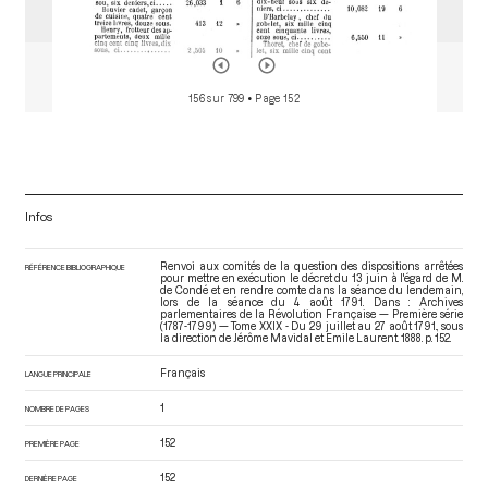
156 sur 799
• Page 152
Infos
Renvoi aux comités de la question des dispositions arrêtées
RÉFÉRENCE BIBLIOGRAPHIQUE
pour mettre en exécution le décret du 13 juin à l'égard de M.
de Condé et en rendre comte dans la séance du lendemain,
lors de la séance du 4 août 1791. Dans : Archives
parlementaires de la Révolution Française — Première série
(1787-1799) — Tome XXIX - Du 29 juillet au 27 août 1791.
, sous
la direction de Jérôme Mavidal et Emile Laurent. 1888. p. 152.
Français
LANGUE PRINCIPALE
1
NOMBRE DE PAGES
152
PREMIÈRE PAGE
152
DERNIÈRE PAGE