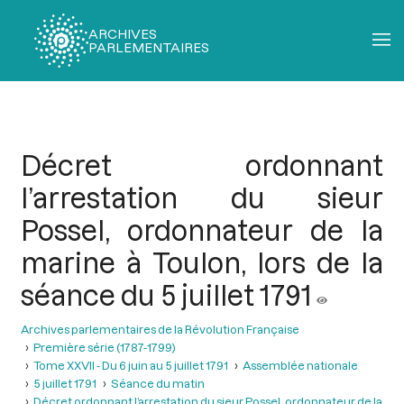
ARCHIVES
PARLEMENTAIRES
Fil
d'Ariane
Décret ordonnant
l’arrestation du sieur
Possel, ordonnateur de la
marine à Toulon, lors de la
séance du 5 juillet 1791
Archives parlementaires de la Révolution Française
Première série (1787-1799)
Tome XXVII - Du 6 juin au 5 juillet 1791
Assemblée nationale
5 juillet 1791
Séance du matin
Décret ordonnant l’arrestation du sieur Possel, ordonnateur de la