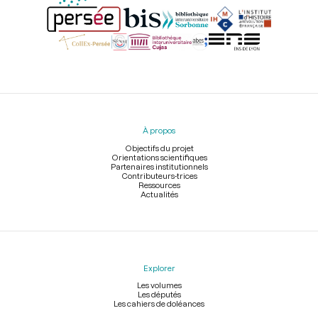
Menu
du
pied
À propos
de
page
Objectifs du projet
Orientations scientifiques
Partenaires institutionnels
Contributeurs-trices
Ressources
Actualités
Explorer
Les volumes
Les députés
Les cahiers de doléances