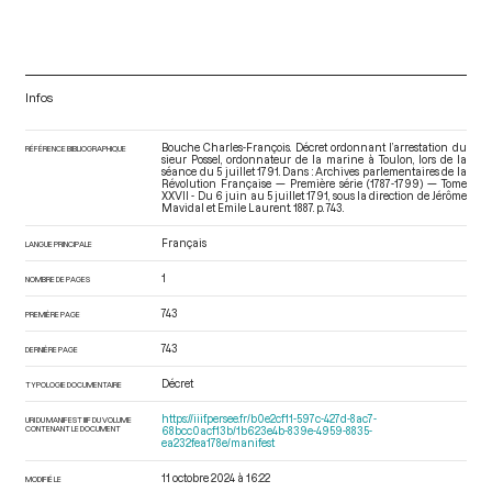
Infos
Bouche Charles-François. Décret ordonnant l’arrestation du
RÉFÉRENCE BIBLIOGRAPHIQUE
sieur Possel, ordonnateur de la marine à Toulon, lors de la
séance du 5 juillet 1791. Dans : Archives parlementaires de la
Révolution Française — Première série (1787-1799) — Tome
XXVII - Du 6 juin au 5 juillet 1791
, sous la direction de Jérôme
Mavidal et Emile Laurent. 1887. p. 743.
Français
LANGUE PRINCIPALE
1
NOMBRE DE PAGES
743
PREMIÈRE PAGE
743
DERNIÈRE PAGE
Décret
TYPOLOGIE DOCUMENTAIRE
https://iiif.persee.fr/b0e2cf11-597c-427d-8ac7-
URI DU MANIFEST IIIF DU VOLUME
CONTENANT LE DOCUMENT
68bcc0acf13b/1b623e4b-839e-4959-8835-
ea232fea178e/manifest
11 octobre 2024 à 16:22
MODIFIÉ LE