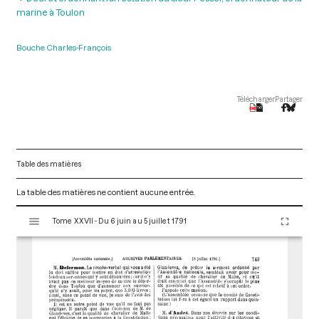
marine à Toulon
Bouche Charles-François
Télécharger
Partager
Table des matières
La table des matières ne contient aucune entrée.
V
Tome XXVII - Du 6 juin au 5 juillet 1791
i
s
u
a
l
i
s