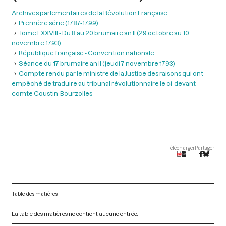
Archives parlementaires de la Révolution Française
Première série (1787-1799)
Tome LXXVIII - Du 8 au 20 brumaire an II (29 octobre au 10
novembre 1793)
République française - Convention nationale
Séance du 17 brumaire an II (jeudi 7 novembre 1793)
Compte rendu par le ministre de la Justice des raisons qui ont
empêché de traduire au tribunal révolutionnaire le ci-devant
comte Coustin-Bourzolles
Télécharger
Partager
Table des matières
La table des matières ne contient aucune entrée.