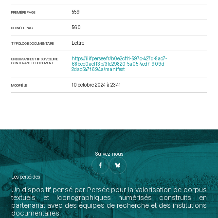
559
PREMIÈRE PAGE
560
DERNIÈRE PAGE
Lettre
TYPOLOGIE DOCUMENTAIRE
https://iiif.persee.fr/b0e2cf11-597c-427d-8ac7-
URI DU MANIFEST IIIF DU VOLUME
CONTENANT LE DOCUMENT
68bcc0acf13b/3fc29820-5a05-4ed7-909d-
2dac5471694a/manifest
10 octobre 2024 à 23:41
MODIFIÉ LE
Suivez-nous
Les perséides
Un dispositif pensé par Persée pour la valorisation de corpus
textuels et iconographiques numérisés construits en
partenariat avec des équipes de recherche et des institutions
documentaires.