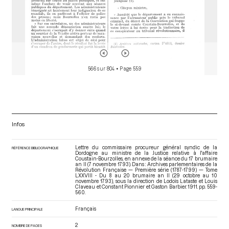
566 sur 804
• Page 559
Infos
Lettre du commissaire procureur général syndic de la
RÉFÉRENCE BIBLIOGRAPHIQUE
Dordogne au ministre de la Justice relative à l'affaire
Coustain-Bourzolles, en annexe de la séance du 17 brumaire
an II (7 novembre 1793). Dans : Archives parlementaires de la
Révolution Française — Première série (1787-1799) — Tome
LXXVIII - Du 8 au 20 brumaire an II (29 octobre au 10
novembre 1793)
, sous la direction de Lodoïs Lataste et Louis
Claveau et Constant Pionnier et Gaston Barbier. 1911. pp. 559-
560.
Français
LANGUE PRINCIPALE
2
NOMBRE DE PAGES