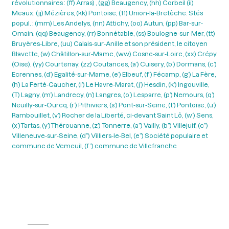
révolutionnaires : (ff) Arras) , (gg) Beaugency, (hh) Corbeil (ii)
Meaux, (jj) Mézières, (kk) Pontoise, (11) Union-la-Bretèche. Stés
popul. : (mm) Les Andelys, (nn) Attichy, (oo) Autun, (pp) Bar-sur-
Omain. (qq) Beaugency, (rr) Bonnétable, (ss) Boulogne-sur-Mer, (tt)
Bruyères-Libre, (uu) Calais-sur-Anille et son président, le citoyen
Blavette, (w) Châtillon-sur-Mame, (ww) Cosne-sur-Loire, (xx) Crépy
(Oise), (yy) Courtenay, (zz) Coutances, (a’) Cuisery, (b’) Dormans, (c’)
Ecrennes, (d’) Egalité-sur-Mame, (e’) Elbeuf, (f’) Fécamp, (g’) La Fère,
(h’) La Ferté-Gaucher, (i’) Le Havre-Marat, (j’) Hesdin, (k’) Ingouville,
(T) Lagny, (m’) Landrecy, (n’) Langres, (o’) Lesparre, (p’) Nemours, (q’)
Neuilly-sur-Ourcq, (r’) Pithiviers, (s’) Pont-sur-Seine, (t’) Pontoise, (u’)
Rambouillet, (v’) Rocher de la Liberté, ci-devant Saint Lô, (w’) Sens,
(x’)Tartas, (y’)Thérouanne, (z’) Tonnerre, (a”) Vailly, (b”) Villejuif, (c”)
Villeneuve-sur-Seine, (d”) Villiers-le-Bel, (e”) Société populaire et
commune de Vemeuil, (f”) commune de Villefranche