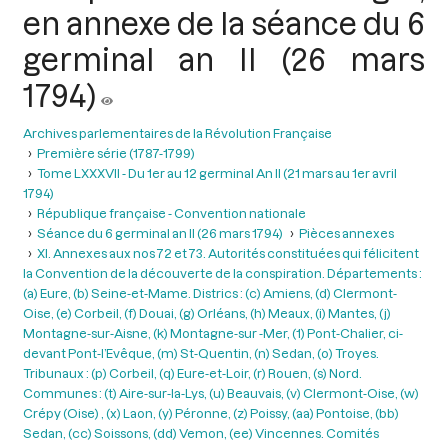
en annexe de la séance du 6
germinal an II (26 mars
1794)
Archives parlementaires de la Révolution Française
Première série (1787-1799)
Tome LXXXVII - Du 1er au 12 germinal An II (21 mars au 1er avril
1794)
République française - Convention nationale
Séance du 6 germinal an II (26 mars 1794)
Pièces annexes
XI. Annexes aux nos 72 et 73. Autorités constituées qui félicitent
la Convention de la découverte de la conspiration. Départements :
(a) Eure, (b) Seine-et-Mame. Districs : (c) Amiens, (d) Clermont-
Oise, (e) Corbeil, (f) Douai, (g) Orléans, (h) Meaux, (i) Mantes, (j)
Montagne-sur-Aisne, (k) Montagne-sur -Mer, (1) Pont-Chalier, ci-
devant Pont-l’Evêque, (m) St-Quentin, (n) Sedan, (o) Troyes.
Tribunaux : (p) Corbeil, (q) Eure-et-Loir, (r) Rouen, (s) Nord.
Communes : (t) Aire-sur-la-Lys, (u) Beauvais, (v) Clermont-Oise, (w)
Crépy (Oise) , (x) Laon, (y) Péronne, (z) Poissy, (aa) Pontoise, (bb)
Sedan, (cc) Soissons, (dd) Vemon, (ee) Vincennes. Comités