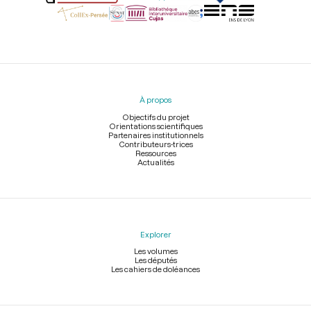
Menu
du
pied
À propos
de
page
Objectifs du projet
Orientations scientifiques
Partenaires institutionnels
Contributeurs-trices
Ressources
Actualités
Explorer
Les volumes
Les députés
Les cahiers de doléances