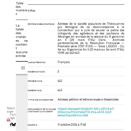
Table
des
matière
Infos
s
Adresse de la société populaire de Thérouanne,
RÉFÉRENCE BIBLIOGRAPHIQUE
La
qui témoigne de sa reconnaissance à la
table
Convention qui a juré de sauver la patrie des
des
intrigants, des agitateurs et des partisans de
matièr
l'étranger, en annexe de la séance du 6 germinal
an II (26 mars 1794). Dans : Archives
es ne
parlementaires de la Révolution Française —
contien
Première série (1787-1799) — Tome LXXXVII - Du
t
1er au 12 germinal An II (21 mars au 1er avril 1794)
.
aucune
1968. pp. 442-443.
entrée.
Français
LANGUE PRINCIPALE
V
Tome LXXXVII - Du 1er au 12 germinal An II (21 mars au 1er avril 1794)
i
2
NOMBRE DE PAGES
s
u
442
PREMIÈRE PAGE
a
443
l
DERNIÈRE PAGE
i
Adresse, pétition et lettre envoyée à l’Assemblée
TYPOLOGIE DOCUMENTAIRE
s
e
Téléch
https://iiif.persee.fr/b0e2cf11-597c-427d-8ac7-
URI DU MANIFEST IIIF DU VOLUME
arger
CONTENANT LE DOCUMENT
68bcc0acf13b/31eb2316-21c4-4506-b3cf-
u
Part
4eba41baccfe/manifest
age
r
r
M
11 octobre 2024 à 17:48
MODIFIÉ LE
i