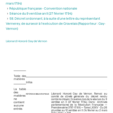
mars 1794)
République française - Convention nationale
Séance du 9 ventôse an II (27 février 1794)
58. Décret ordonnant, à la suite d’une lettre du représentant
Vernerey, de surseoir à l'exécution de Gravelais (Rapporteur : Gay-
Vemon)
Léonard Honoré Gay de Vernon
Table des
matières
Infos
La table
des
Léonard Honoré Gay de Vernon. Renvoi au
RÉFÉRENCE BIBLIOGRAPHIQUE
matières
comité de sûreté générale du décret rendu
ne
contre le citoyen Gravelais, lors de la séance du 9
contient
ventôse an II (27 février 1794). Dans : Archives
parlementaires de la Révolution Française —
aucune
Première série (1787-1799) — Tome LXXXV - Du 26
entrée.
pluviôse au 12 ventôse an II (14 février au 2 mars