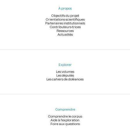
pied
À propos
de
page
Objectifs du projet
Orientations scientifiques
Partenaires institutionnels
Contributeurs-trices
Ressources
Actualités
Explorer
Les volumes
Les députés
Les cahiers de doléances
Comprendre
Comprendre le corpus
Aide à l'exploration
Foire aux questions