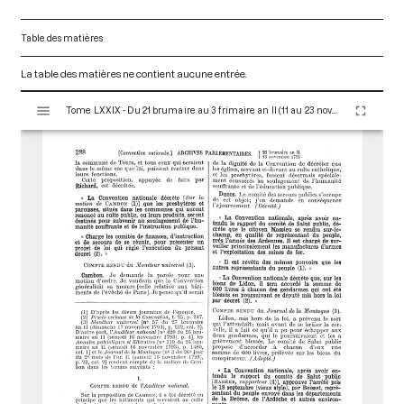
Table des matières
La table des matières ne contient aucune entrée.
V
Tome LXXIX - Du 21 brumaire au 3 frimaire an II (11 au 23 novembre 1793)
i
s
u
a
l
i
s
e
u
r
M
i
r
a
d
o
r