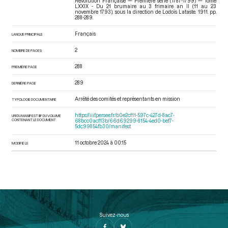
Révolution Française — Première série (1787-1799) — Tome
LXXIX - Du 21 brumaire au 3 frimaire an II (11 au 23
novembre 1793)
, sous la direction de Lodoïs Lataste. 1911. pp.
288-289.
Français
LANGUE PRINCIPALE
2
NOMBRE DE PAGES
288
PREMIÈRE PAGE
289
DERNIÈRE PAGE
Arrêté des comités et représentants en mission
TYPOLOGIE DOCUMENTAIRE
https://iiif.persee.fr/b0e2cf11-597c-427d-8ac7-
URI DU MANIFEST IIIF DU VOLUME
CONTENANT LE DOCUMENT
68bcc0acf13b/66d69299-8154-4ed0-bef7-
5dc99854fb30/manifest
11 octobre 2024 à 00:15
MODIFIÉ LE
Suivez-nous