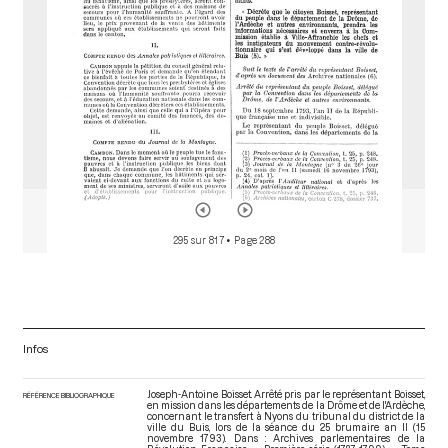
295 sur 817
• Page 288
Infos
Joseph-Antoine Boisset. Arrêté pris par le représentant Boisset,
RÉFÉRENCE BIBLIOGRAPHIQUE
en mission dans les départements de la Drôme et de l'Ardèche,
concernant le transfert à Nyons du tribunal du district de la
ville du Buis, lors de la séance du 25 brumaire an II (15
novembre 1793). Dans : Archives parlementaires de la