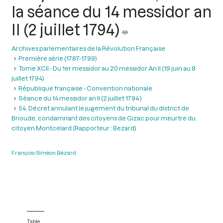
la séance du 14 messidor an
II (2 juillet 1794)
Archives parlementaires de la Révolution Française
Première série (1787-1799)
Tome XCII - Du 1er messidor au 20 messidor An II (19 juin au 8
juillet 1794)
République française - Convention nationale
Séance du 14 messidor an II (2 juillet 1794 )
54. Décret annulant le jugement du tribunal du district de
Brioude, condamnant des citoyens de Gizac pour meurtre du
citoyen Montcelard (Rapporteur : Bezard)
François-Siméon Bézard
Table