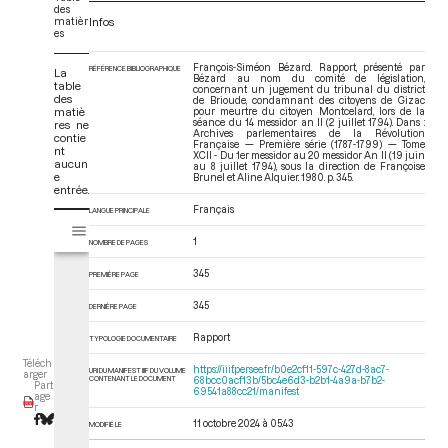
des
matièr
Infos
es
François-Siméon Bézard. Rapport, présenté par
RÉFÉRENCE BIBLIOGRAPHIQUE
La
Bézard au nom du comité de législation,
table
concernant un jugement du tribunal du district
des
de Brioude, condamnant des citoyens de Gizac
matiè
pour meurtre du citoyen Montcelard, lors de la
séance du 14 messidor an II (2 juillet 1794). Dans :
res ne
Archives parlementaires de la Révolution
contie
Française — Première série (1787-1799) — Tome
nt
XCII - Du 1er messidor au 20 messidor An II (19 juin
aucun
au 8 juillet 1794)
, sous la direction de Françoise
e
Brunel et Aline Alquier. 1980. p. 345.
entrée.
Français
LANGUE PRINCIPALE
V
Tome XCII - Du 1er messidor au 20 messidor An II (19 juin au 8 juillet 17
i
1
NOMBRE DE PAGES
s
u
345
PREMIÈRE PAGE
a
345
DERNIÈRE PAGE
l
i
Rapport
TYPOLOGIE DOCUMENTAIRE
s
Téléch
e
https://iiif.persee.fr/b0e2cf11-597c-427d-8ac7-
URI DU MANIFEST IIIF DU VOLUME
arger
CONTENANT LE DOCUMENT
68bcc0acf13b/5bc4e6d3-b2b1-4a9a-b7b2-
Part
u
69541a88cc21/manifest
age
r
r
M
11 octobre 2024 à 05:43
MODIFIÉ LE
i