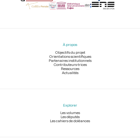
Menu
du
pied
À propos
de
page
Objectifs du projet
Orientations scientifiques
Partenaires institutionnels
Contributeurs-trices
Ressources
Actualités
Explorer
Les volumes
Les députés
Les cahiers de doléances