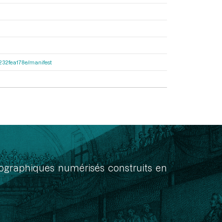
ea232fea178e/manifest
onographiques numérisés construits en