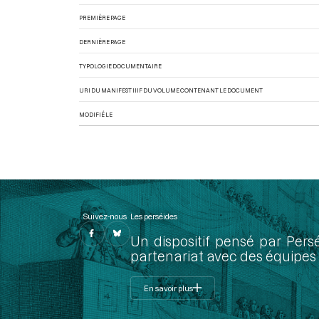
PREMIÈRE PAGE
DERNIÈRE PAGE
TYPOLOGIE DOCUMENTAIRE
URI DU MANIFEST IIIF DU VOLUME CONTENANT LE DOCUMENT
MODIFIÉ LE
Suivez-nous
Les perséides
Un dispositif pensé par Pers
partenariat avec des équipes 
En savoir plus