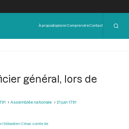
Rechercher
Menu
À propos
Explorer
Comprendre
Contact
de
l'en-
tête
cier général, lors de
1791
Assemblée nationale
21 juin 1791
ri Sébastien César, comte de