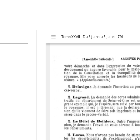
V
Tome XXVII - Du 6 juin au 5 juillet 1791
i
s
u
a
l
i
s
e
u
r
M
i
r
a
d
o