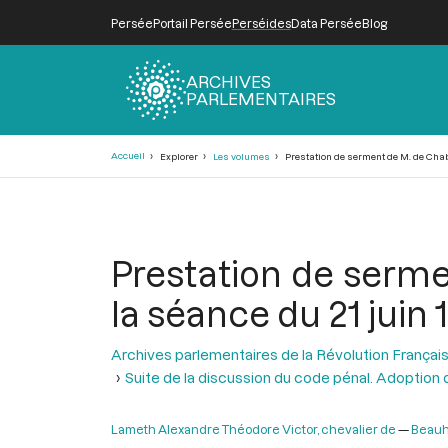
Persée
Portail Persée
Perséides
Data Persée
Blog
ARCHIVES
PARLEMENTAIRES
Fil
Accueil
Explorer
Les volumes
Prestation de serment de M. de Chabril
d'Ariane
Prestation de sermen
la séance du 21 juin 
Archives parlementaires de la Révolution Françai
Suite de la discussion du code pénal. Adoption des
Lameth Alexandre Théodore Victor, chevalier de
Beauh