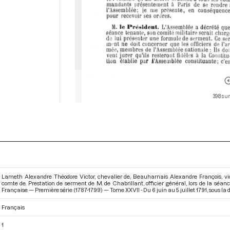
398 sur
Lameth Alexandre Théodore Victor, chevalier de, Beauharnais Alexandre François, v
comte de. Prestation de serment de M. de Chabrillant, officier général, lors de la séan
Française — Première série (1787-1799) — Tome XXVII - Du 6 juin au 5 juillet 1791
, sous la
Français
1