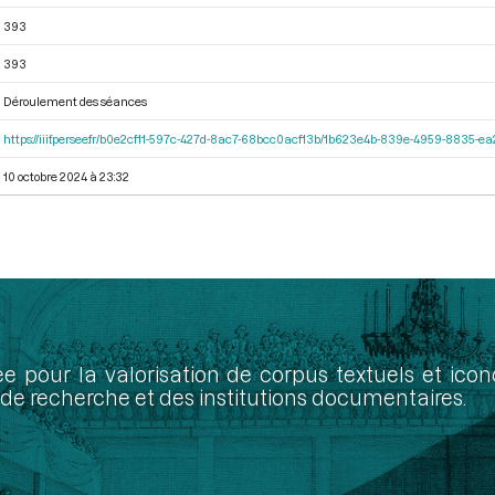
393
393
Déroulement des séances
https://iiif.persee.fr/b0e2cf11-597c-427d-8ac7-68bcc0acf13b/1b623e4b-839e-4959-8835-
10 octobre 2024 à 23:32
ée pour la valorisation de corpus textuels et ic
de recherche et des institutions documentaires.