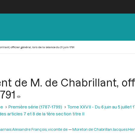
lant, officier général, lors de la séance du 21 juin 1791
t de M. de Chabrillant, offi
1791
se
Première série (1787-1799)
Tome XXVII - Du 6 juin au 5 juillet 
 articles 7 et 8 de la 1ère section titre II
arnais Alexandre François, vicomte de
Moreton de Chabrillan Jacques Hen