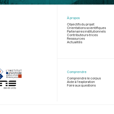
À propos
Objectifs du projet
Orientations scientifiques
Partenaires institutionnels
Contributeurs-trices
Ressources
Actualités
Menu
du
pied
de
Comprendre
page
Comprendre le corpus
Aide à l'exploration
Foire aux questions