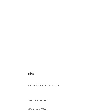
Infos
RÉFÉRENCE BIBLIOGRAPHIQUE
LANGUE PRINCIPALE
NOMBRE DE PAGES