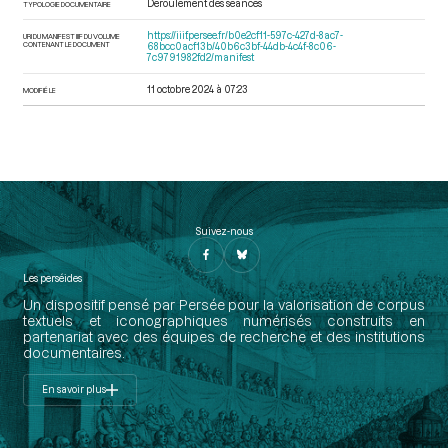
Déroulement des séances
TYPOLOGIE DOCUMENTAIRE
https://iiif.persee.fr/b0e2cf11-597c-427d-8ac7-
URI DU MANIFEST IIIF DU VOLUME
CONTENANT LE DOCUMENT
68bcc0acf13b/40b6c3bf-44db-4c4f-8c06-
7c9791982fd2/manifest
11 octobre 2024 à 07:23
MODIFIÉ LE
Suivez-nous
Les perséides
Un dispositif pensé par Persée pour la valorisation de corpus
textuels et iconographiques numérisés construits en
partenariat avec des équipes de recherche et des institutions
documentaires.
En savoir plus