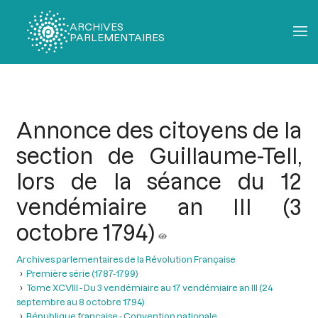
ARCHIVES
PARLEMENTAIRES
Fil
d'Ariane
Annonce des citoyens de la
section de Guillaume-Tell,
lors de la séance du 12
vendémiaire an III (3
octobre 1794)
Archives parlementaires de la Révolution Française
Première série (1787-1799)
Tome XCVIII - Du 3 vendémiaire au 17 vendémiaire an III (24
septembre au 8 octobre 1794)
République française - Convention nationale