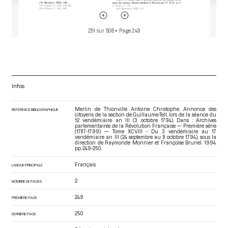
251 sur 508
• Page 249
Infos
Merlin de Thionville Antoine Christophe. Annonce des
RÉFÉRENCE BIBLIOGRAPHIQUE
citoyens de la section de Guillaume-Tell, lors de la séance du
12 vendémiaire an III (3 octobre 1794). Dans : Archives
parlementaires de la Révolution Française — Première série
(1787-1799) — Tome XCVIII - Du 3 vendémiaire au 17
vendémiaire an III (24 septembre au 8 octobre 1794)
, sous la
direction de Raymonde Monnier et Françoise Brunel. 1994.
pp. 249-250.
Français
LANGUE PRINCIPALE
2
NOMBRE DE PAGES
249
PREMIÈRE PAGE
250
DERNIÈRE PAGE