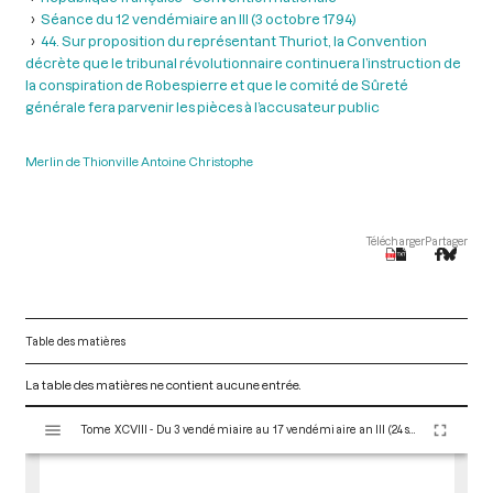
Séance du 12 vendémiaire an III (3 octobre 1794)
44. Sur proposition du représentant Thuriot, la Convention
décrète que le tribunal révolutionnaire continuera l’instruction de
la conspiration de Robespierre et que le comité de Sûreté
générale fera parvenir les pièces à l’accusateur public
Merlin de Thionville Antoine Christophe
Télécharger
Partager
Table des matières
La table des matières ne contient aucune entrée.
V
Tome XCVIII - Du 3 vendémiaire au 17 vendémiaire an III (24 septembre au 8 octobre 1794)
i
s
u