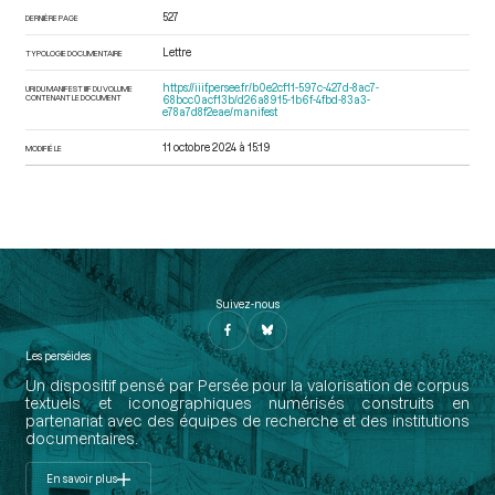
527
DERNIÈRE PAGE
Lettre
TYPOLOGIE DOCUMENTAIRE
https://iiif.persee.fr/b0e2cf11-597c-427d-8ac7-
URI DU MANIFEST IIIF DU VOLUME
CONTENANT LE DOCUMENT
68bcc0acf13b/d26a8915-1b6f-4fbd-83a3-
e78a7d8f2eae/manifest
11 octobre 2024 à 15:19
MODIFIÉ LE
Suivez-nous
Les perséides
Un dispositif pensé par Persée pour la valorisation de corpus
textuels et iconographiques numérisés construits en
partenariat avec des équipes de recherche et des institutions
documentaires.
En savoir plus