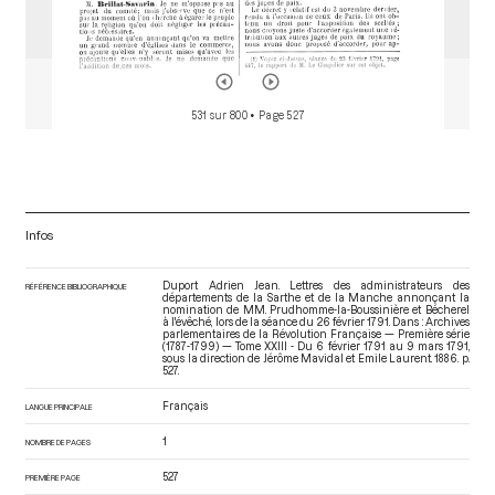
531 sur 800
• Page 527
Infos
Duport Adrien Jean. Lettres des administrateurs des
RÉFÉRENCE BIBLIOGRAPHIQUE
départements de la Sarthe et de la Manche annonçant la
nomination de MM. Prudhomme-la-Boussinière et Bécherel
à l'évêché, lors de la séance du 26 février 1791. Dans : Archives
parlementaires de la Révolution Française — Première série
(1787-1799) — Tome XXIII - Du 6 février 1791 au 9 mars 1791
,
sous la direction de Jérôme Mavidal et Emile Laurent. 1886. p.
527.
Français
LANGUE PRINCIPALE
1
NOMBRE DE PAGES
527
PREMIÈRE PAGE