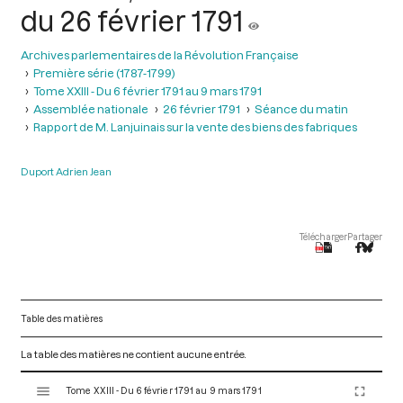
du 26 février 1791
Archives parlementaires de la Révolution Française
Première série (1787-1799)
Tome XXIII - Du 6 février 1791 au 9 mars 1791
Assemblée nationale
26 février 1791
Séance du matin
Rapport de M. Lanjuinais sur la vente des biens des fabriques
Duport Adrien Jean
Télécharger
Partager
Table des matières
La table des matières ne contient aucune entrée.
V
Tome XXIII - Du 6 février 1791 au 9 mars 1791
i