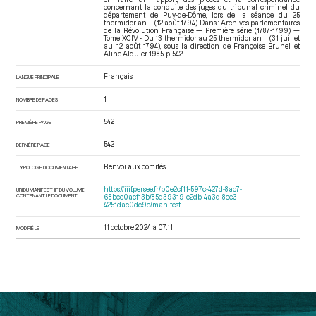
concernant la conduite des juges du tribunal criminel du
département de Puy-de-Dôme, lors de la séance du 25
thermidor an II (12 août 1794). Dans : Archives parlementaires
de la Révolution Française — Première série (1787-1799) —
Tome XCIV - Du 13 thermidor au 25 thermidor an II (31 juillet
au 12 août 1794)
, sous la direction de Françoise Brunel et
Aline Alquier. 1985. p. 542.
Français
LANGUE PRINCIPALE
1
NOMBRE DE PAGES
542
PREMIÈRE PAGE
542
DERNIÈRE PAGE
Renvoi aux comités
TYPOLOGIE DOCUMENTAIRE
https://iiif.persee.fr/b0e2cf11-597c-427d-8ac7-
URI DU MANIFEST IIIF DU VOLUME
CONTENANT LE DOCUMENT
68bcc0acf13b/85d39319-c2db-4a3d-8ce3-
4251dac0dc9e/manifest
11 octobre 2024 à 07:11
MODIFIÉ LE