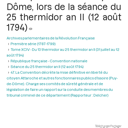
Dôme, lors de la séance du
25 thermidor an II (12 août
1794)
Archives parlementaires de la Révolution Française
Première série (1787-1799)
Tome XCIV - Du 13 thermidor au 25 thermidor an II (31 juillet au 12
août 1794)
République française - Convention nationale
Séance du 25 thermidor an II (12 août 1794)
47. La Convention décrète la mise définitive en liberté du
citoyen Attaroche et autres fonctionnaires publics d’Issoire (Puy-
de-Dôme). Charge ses comités de sûreté générale et de
législation de faire un rapport sur la conduite des membres du
tribunal criminel de ce département (Rapporteur : Delcher)
Télécharger
Partager