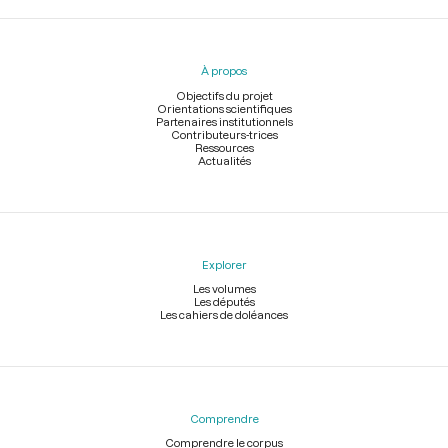
Menu
du
pied
À propos
de
page
Objectifs du projet
Orientations scientifiques
Partenaires institutionnels
Contributeurs-trices
Ressources
Actualités
Explorer
Les volumes
Les députés
Les cahiers de doléances
Comprendre
Comprendre le corpus