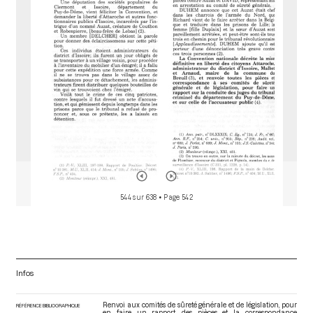
o
r
544 sur 638
• Page 542
Infos
Renvoi aux comités de sûreté générale et de législation, pour
RÉFÉRENCE BIBLIOGRAPHIQUE
en faire un rapport, des pièces et la correspondance