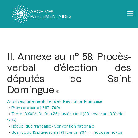
ARCHIVES
PARLEMENTAIRES
Fil
d'Ariane
II. Annexe au n° 58. Procès-
verbal d’élection des
députés de Saint
Domingue
Archives parlementaires de la Révolution Française
Première série (1787-1799)
Tome LXXXIV - Du 9 au 25 pluviôse An II (28 janvier au 13 février
1794)
République française - Convention nationale
Séance du 15 pluviôse an II (3 février 1794)
Pièces annexes