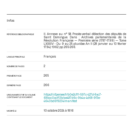
Infos
II. Annexe au n° 58. Procès-verbal d’élection des députés de
RÉFÉRENCE BIBLIOGRAPHIQUE
Saint Domingue. Dans : Archives parlementaires de la
Révolution Française — Première série (1787-1799) — Tome
LXXXIV - Du 9 au 25 pluviôse An II (28 janvier au 13 février
1794)
. 1962. pp. 265-266.
Français
LANGUE PRINCIPALE
2
NOMBRE DE PAGES
265
PREMIÈRE PAGE
266
DERNIÈRE PAGE
https://iiif.persee.fr/b0e2cf11-597c-427d-8ac7-
URI DU MANIFEST IIIF DU VOLUME
CONTENANT LE DOCUMENT
68bcc0acf13b/ae487d6c-9b4a-4d68-9f3e-
4640bd6f9234/manifest
10 octobre 2024 à 18:16
MODIFIÉ LE