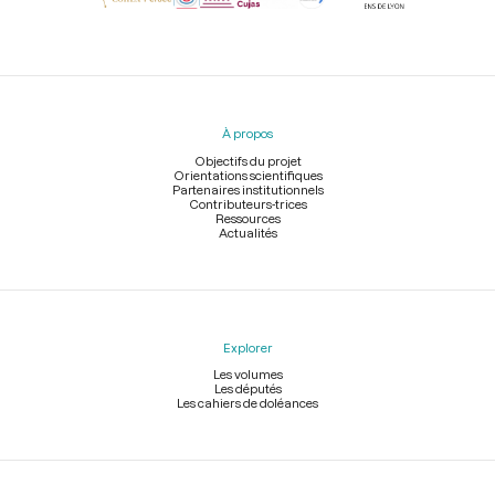
Menu
du
pied
À propos
de
page
Objectifs du projet
Orientations scientifiques
Partenaires institutionnels
Contributeurs-trices
Ressources
Actualités
Explorer
Les volumes
Les députés
Les cahiers de doléances