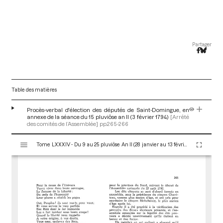
Partager
Table des matières
Procès-verbal d'élection des députés de Saint-Domingue, en
annexe de la séance du 15 pluviôse an II (3 février 1794)
[Arrêté
des comités de l’Assemblée]
pp.265-266
V
Tome LXXXIV - Du 9 au 25 pluviôse An II (28 janvier au 13 février 1794)
i
s
u
a
l
i
s
e