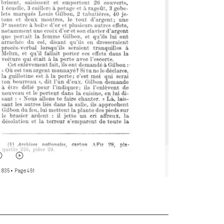
 835
• Page 451