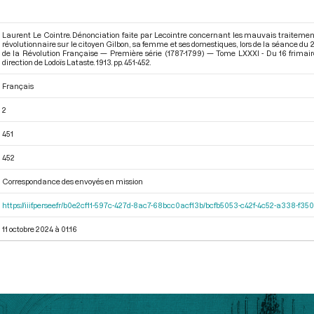
Laurent Le Cointre. Dénonciation faite par Lecointre concernant les mauvais traitemen
révolutionnaire sur le citoyen Gilbon, sa femme et ses domestiques, lors de la séance du 
de la Révolution Française — Première série (1787-1799) — Tome LXXXI - Du 16 frimai
direction de Lodoïs Lataste. 1913. pp. 451-452.
Français
2
451
452
Correspondance des envoyés en mission
https://iiif.persee.fr/b0e2cf11-597c-427d-8ac7-68bcc0acf13b/bcfb5053-c42f-4c52-a338-f3
11 octobre 2024 à 01:16