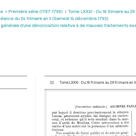
se
Première série (1787-1799)
Tome LXXXI - Du 16 frimaire au 29
éance du 24 frimaire an II (Samedi 14 décembre 1793)
générale d’une dénonciation relative à de mauvais traitements exer
V
Tome LXXXI - Du 16 frimaire au 29 frimaire an 
i
s
u
a
l
i
s
e