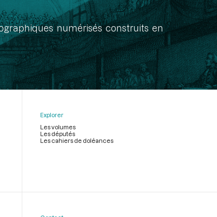
onographiques numérisés construits en
Explorer
Les volumes
Les députés
Les cahiers de doléances