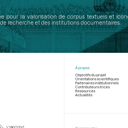
ée pour la valorisation de corpus textuels et ic
de recherche et des institutions documentaires.
À propos
Objectifs du projet
Orientations scientifiques
Partenaires institutionnels
Contributeurs-trices
Ressources
Actualités
Menu
du
pied