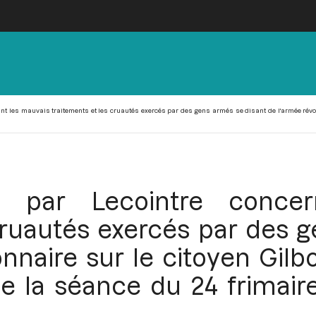
nt les mauvais traitements et les cruautés exercés par des gens armés se disant de l'armée révol
)
te par Lecointre conce
cruautés exercés par des 
onnaire sur le citoyen Gil
e la séance du 24 frimair