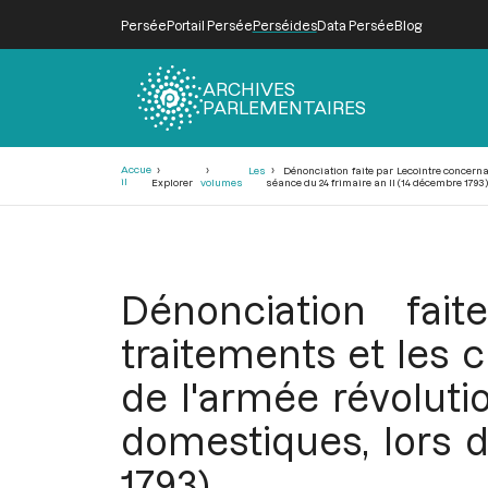
Persée
Portail Persée
Perséides
Data Persée
Blog
ARCHIVES
PARLEMENTAIRES
Fil
Accue
Les
Dénonciation faite par Lecointre concerna
d'Ariane
il
Explorer
volumes
séance du 24 frimaire an II (14 décembre 1793
Dénonciation fai
traitements et les 
de l'armée révoluti
domestiques, lors d
1793)