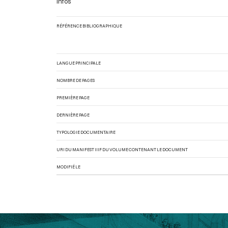
Infos
RÉFÉRENCE BIBLIOGRAPHIQUE
LANGUE PRINCIPALE
NOMBRE DE PAGES
PREMIÈRE PAGE
DERNIÈRE PAGE
TYPOLOGIE DOCUMENTAIRE
URI DU MANIFEST IIIF DU VOLUME CONTENANT LE DOCUMENT
MODIFIÉ LE