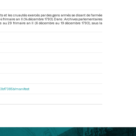
ts et les cruautés exercés par des gens armés se disant de l'armée
24 frimaire an II (14 décembre 1793). Dans : Archives parlementaires
re au 29 frimaire an II (6 décembre au 19 décembre 1793)
, sous la
503bf7385b/manifest