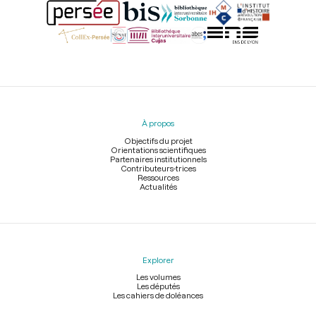
Menu
du
pied
À propos
de
page
Objectifs du projet
Orientations scientifiques
Partenaires institutionnels
Contributeurs-trices
Ressources
Actualités
Explorer
Les volumes
Les députés
Les cahiers de doléances