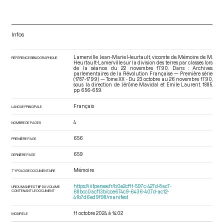
Infos
Lamerville Jean-Marie Heurtault, vicomte de. Mémoire de M.
RÉFÉRENCE BIBLIOGRAPHIQUE
Heurtault-Lamerville sur la division des terres par classes lors
de la séance du 22 novembre 1790. Dans : Archives
parlementaires de la Révolution Française — Première série
(1787-1799) — Tome XX - Du 23 octobre au 26 novembre 1790
,
sous la direction de Jérôme Mavidal et Emile Laurent. 1885.
pp. 656-659.
Français
LANGUE PRINCIPALE
4
NOMBRE DE PAGES
656
PREMIÈRE PAGE
659
DERNIÈRE PAGE
Mémoire
TYPOLOGIE DOCUMENTAIRE
https://iiif.persee.fr/b0e2cf11-597c-427d-8ac7-
URI DU MANIFEST IIIF DU VOLUME
CONTENANT LE DOCUMENT
68bcc0acf13b/cce674c9-6436-407d-ac12-
41b7d6ed9f98/manifest
11 octobre 2024 à 14:02
MODIFIÉ LE