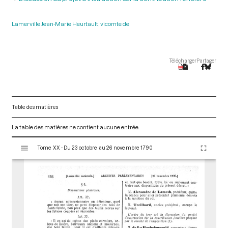
Lamerville Jean-Marie Heurtault, vicomte de
Télécharger
Partager
Table des matières
La table des matières ne contient aucune entrée.
V
Tome XX - Du 23 octobre au 26 novembre 1790
i
s
u
a
l
i
s
e