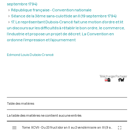
septembre 1794)
République française - Convention nationale
Séance de la 3ème sans-culottide an II (19 septembre 1794)
17. Le représentant Dubois-Crancé fait une motion d’ordre et lit
un discours sur les difficultés à rétablir le bon ordre, le commerce,
l’industrie et propose un projet de décret. La Convention en
ordonne l’impression et l’ajournement
Edmond Louis Dubois-Crancé
Télécharger
Partager
Table des matières
La table des matières ne contient aucune entrée.
V
Tome XCVII - Du 23 fructidor an II au 2 vendémiaire an III (9 au 23 septembre 1794)
i