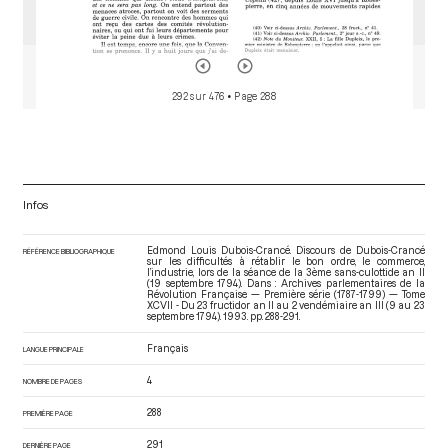
292 sur 476
• Page 288
Infos
Edmond Louis Dubois-Crancé. Discours de Dubois-Crancé
RÉFÉRENCE BIBLIOGRAPHIQUE
sur les difficultés à rétablir le bon ordre, le commerce,
l’industrie, lors de la séance de la 3ème sans-culottide an II
(19 septembre 1794). Dans : Archives parlementaires de la
Révolution Française — Première série (1787-1799) — Tome
XCVII - Du 23 fructidor an II au 2 vendémiaire an III (9 au 23
septembre 1794)
. 1993. pp. 288-291.
Français
LANGUE PRINCIPALE
4
NOMBRE DE PAGES
288
PREMIÈRE PAGE
291
DERNIÈRE PAGE