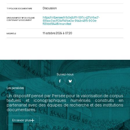
Discussion
TYPOLOGIE DOCUMENTAIRE
https://iiif.persee.fr/b0e2cf11-597c-427d-8ac7-
URI DU MANIFEST IIIF DU VOLUME
CONTENANT LE DOCUMENT
68bcc0acf13b/f1d1ce3a-9b4b-48f5-900e-
f551dd5f44f8/manifest
11 octobre 2024 à 07:20
MODIFIÉ LE
Suivez-nous
Les perséides
Un dispositif pensé par Persée pour la valorisation de corpus
textuels et iconographiques numérisés construits en
partenariat avec des équipes de recherche et des institutions
documentaires.
En savoir plus