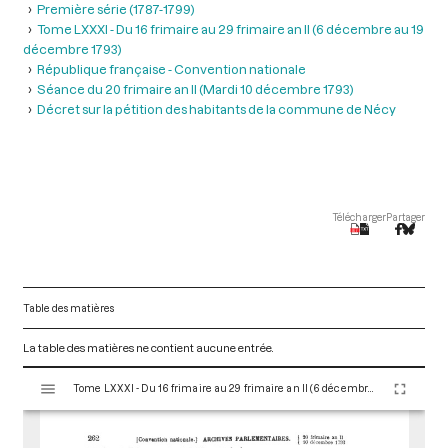
Première série (1787-1799)
Tome LXXXI - Du 16 frimaire au 29 frimaire an II (6 décembre au 19
décembre 1793)
République française - Convention nationale
Séance du 20 frimaire an II (Mardi 10 décembre 1793)
Décret sur la pétition des habitants de la commune de Nécy
Télécharger
Partager
Table des matières
La table des matières ne contient aucune entrée.
V
Tome LXXXI - Du 16 frimaire au 29 frimaire an II (6 décembre au 19 décembre 1793)
i
s
u