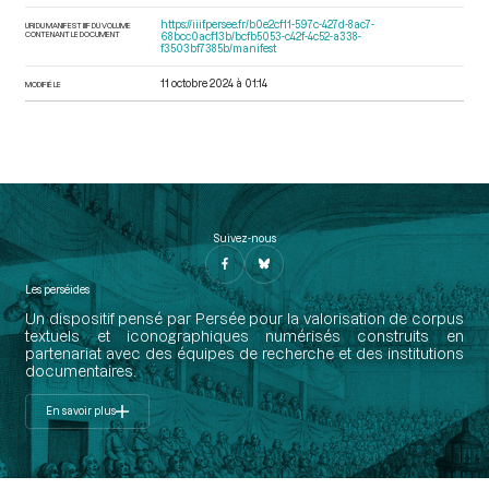
https://iiif.persee.fr/b0e2cf11-597c-427d-8ac7-
URI DU MANIFEST IIIF DU VOLUME
CONTENANT LE DOCUMENT
68bcc0acf13b/bcfb5053-c42f-4c52-a338-
f3503bf7385b/manifest
11 octobre 2024 à 01:14
MODIFIÉ LE
Suivez-nous
Les perséides
Un dispositif pensé par Persée pour la valorisation de corpus
textuels et iconographiques numérisés construits en
partenariat avec des équipes de recherche et des institutions
documentaires.
En savoir plus