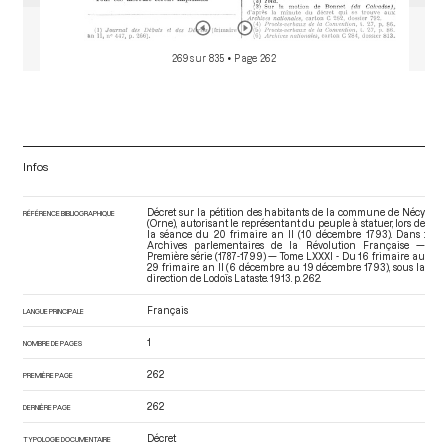
269 sur 835
• Page 262
Infos
Décret sur la pétition des habitants de la commune de Nécy
RÉFÉRENCE BIBLIOGRAPHIQUE
(Orne), autorisant le représentant du peuple à statuer, lors de
la séance du 20 frimaire an II (10 décembre 1793). Dans :
Archives parlementaires de la Révolution Française —
Première série (1787-1799) — Tome LXXXI - Du 16 frimaire au
29 frimaire an II (6 décembre au 19 décembre 1793)
, sous la
direction de Lodoïs Lataste. 1913. p. 262.
Français
LANGUE PRINCIPALE
1
NOMBRE DE PAGES
262
PREMIÈRE PAGE
262
DERNIÈRE PAGE
Décret
TYPOLOGIE DOCUMENTAIRE