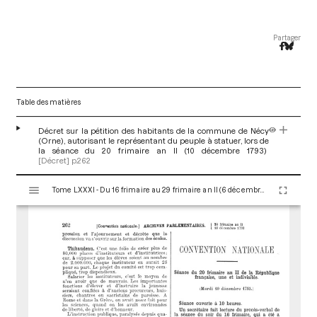
Partager
Table des matières
Décret sur la pétition des habitants de la commune de Nécy
(Orne), autorisant le représentant du peuple à statuer, lors de
la séance du 20 frimaire an II (10 décembre 1793)
[Décret]
p.262
V
Tome LXXXI - Du 16 frimaire au 29 frimaire an II (6 décembre au 19 décembre 1793)
i
s
u
a
l
i
s
e
u
r