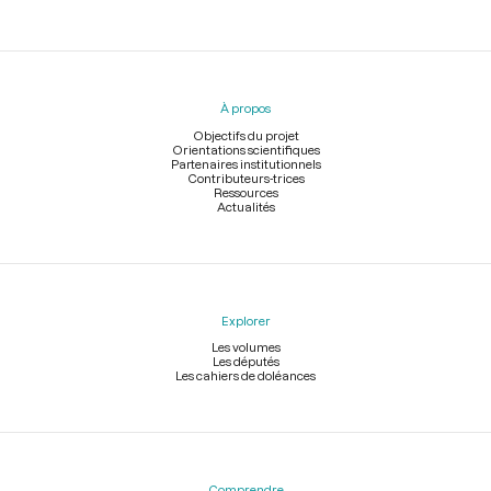
Menu
du
pied
À propos
de
page
Objectifs du projet
Orientations scientifiques
Partenaires institutionnels
Contributeurs-trices
Ressources
Actualités
Explorer
Les volumes
Les députés
Les cahiers de doléances
Comprendre