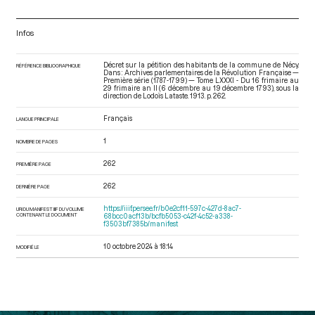
Infos
Décret sur la pétition des habitants de la commune de Nécy.
RÉFÉRENCE BIBLIOGRAPHIQUE
Dans : Archives parlementaires de la Révolution Française —
Première série (1787-1799) — Tome LXXXI - Du 16 frimaire au
29 frimaire an II (6 décembre au 19 décembre 1793)
, sous la
direction de Lodoïs Lataste. 1913. p. 262.
Français
LANGUE PRINCIPALE
1
NOMBRE DE PAGES
262
PREMIÈRE PAGE
262
DERNIÈRE PAGE
https://iiif.persee.fr/b0e2cf11-597c-427d-8ac7-
URI DU MANIFEST IIIF DU VOLUME
CONTENANT LE DOCUMENT
68bcc0acf13b/bcfb5053-c42f-4c52-a338-
f3503bf7385b/manifest
10 octobre 2024 à 18:14
MODIFIÉ LE