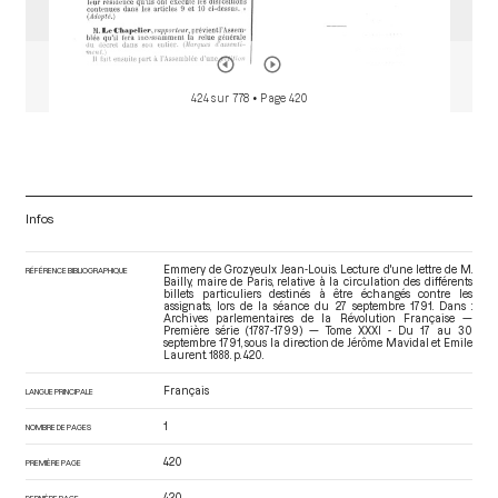
424 sur 778
• Page 420
Infos
Emmery de Grozyeulx Jean-Louis. Lecture d'une lettre de M.
RÉFÉRENCE BIBLIOGRAPHIQUE
Bailly, maire de Paris, relative à la circulation des différents
billets particuliers destinés à être échangés contre les
assignats, lors de la séance du 27 septembre 1791. Dans :
Archives parlementaires de la Révolution Française —
Première série (1787-1799) — Tome XXXI - Du 17 au 30
septembre 1791
, sous la direction de Jérôme Mavidal et Emile
Laurent. 1888. p. 420.
Français
LANGUE PRINCIPALE
1
NOMBRE DE PAGES
420
PREMIÈRE PAGE
420
DERNIÈRE PAGE