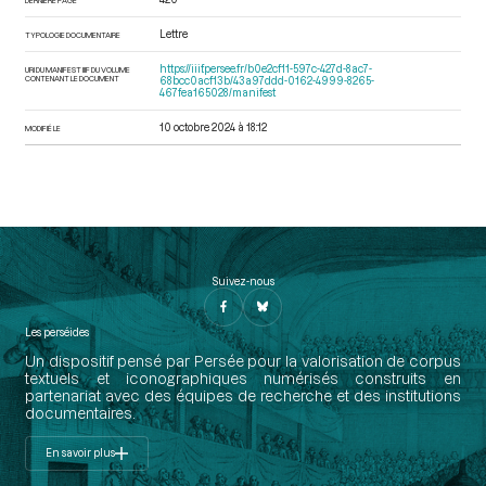
Lettre
TYPOLOGIE DOCUMENTAIRE
https://iiif.persee.fr/b0e2cf11-597c-427d-8ac7-
URI DU MANIFEST IIIF DU VOLUME
CONTENANT LE DOCUMENT
68bcc0acf13b/43a97ddd-0162-4999-8265-
467fea165028/manifest
10 octobre 2024 à 18:12
MODIFIÉ LE
Suivez-nous
Les perséides
Un dispositif pensé par Persée pour la valorisation de corpus
textuels et iconographiques numérisés construits en
partenariat avec des équipes de recherche et des institutions
documentaires.
En savoir plus