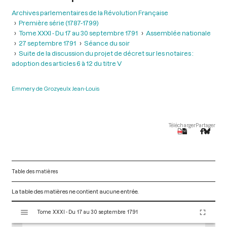
Archives parlementaires de la Révolution Française
Première série (1787-1799)
Tome XXXI - Du 17 au 30 septembre 1791
Assemblée nationale
27 septembre 1791
Séance du soir
Suite de la discussion du projet de décret sur les notaires :
adoption des articles 6 à 12 du titre V
Emmery de Grozyeulx Jean-Louis
Télécharger
Partager
Table des matières
La table des matières ne contient aucune entrée.
V
Tome XXXI - Du 17 au 30 septembre 1791
i
s