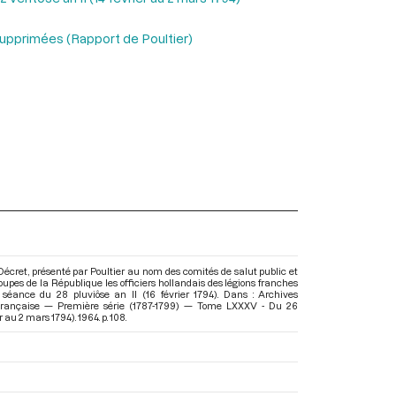
 supprimées (Rapport de Poultier)
 Décret, présenté par Poultier au nom des comités de salut public et
roupes de la République les officiers hollandais des légions franches
 séance du 28 pluviôse an II (16 février 1794). Dans : Archives
 Française — Première série (1787-1799) — Tome LXXXV - Du 26
er au 2 mars 1794)
. 1964. p. 108.