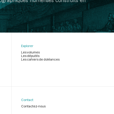
onographiques numérisés construits en
Explorer
Les volumes
Les députés
Les cahiers de doléances
Contact
Contactez-nous