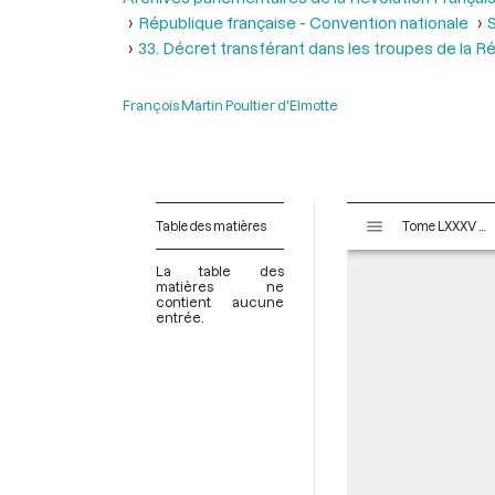
République française - Convention nationale
S
33. Décret transférant dans les troupes de la R
François Martin Poultier d'Elmotte
V
Table des matières
Tome LXXXV - Du 26 pluviôse au 12 ventôse an II (14 février au 2 mars 1794)
i
s
La table des
u
matières ne
contient aucune
a
entrée.
l
i
s
e
u
r
M
i