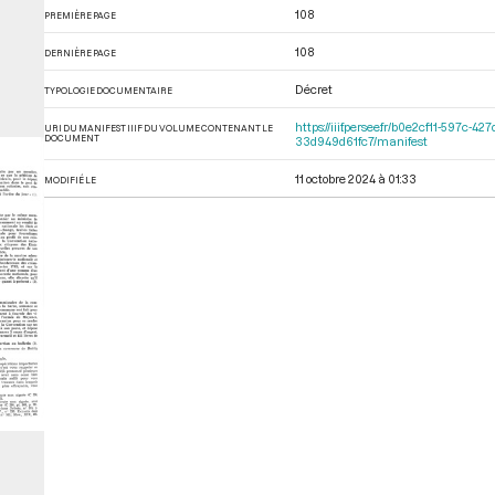
108
PREMIÈRE PAGE
108
DERNIÈRE PAGE
Décret
TYPOLOGIE DOCUMENTAIRE
https://iiif.persee.fr/b0e2cf11-597
URI DU MANIFEST IIIF DU VOLUME CONTENANT LE
DOCUMENT
33d949d61fc7/manifest
11 octobre 2024 à 01:33
MODIFIÉ LE