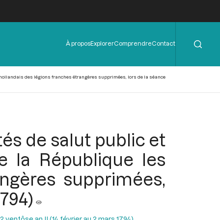
Rechercher
Menu
À propos
Explorer
Comprendre
Contact
de
l'en-
tête
rs hollandais des légions franches étrangères supprimées, lors de la séance
és de salut public et
e la République les
rangères supprimées,
1794)
ventôse an II (14 février au 2 mars 1794)