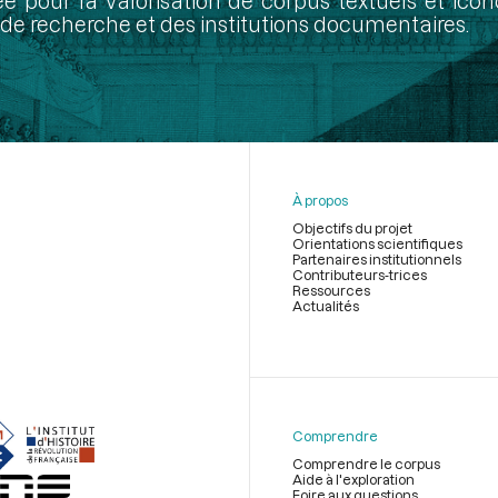
ée pour la valorisation de corpus textuels et ic
de recherche et des institutions documentaires.
À propos
Objectifs du projet
Orientations scientifiques
Partenaires institutionnels
Contributeurs-trices
Ressources
Actualités
Menu
du
pied
de
Comprendre
page
Comprendre le corpus
Aide à l'exploration
Foire aux questions