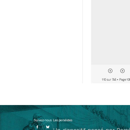
110 sur 746
• Page 10
Suivez-nous
Les perséides