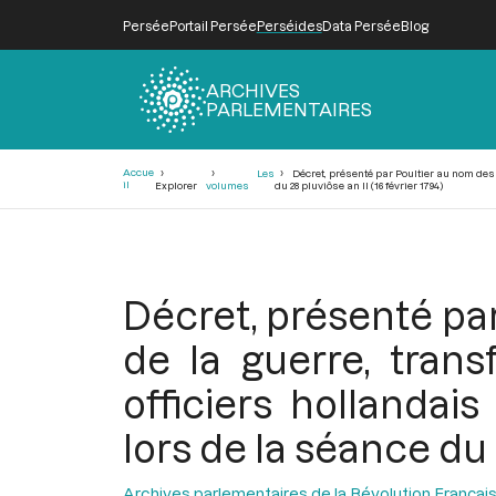
Persée
Portail Persée
Perséides
Data Persée
Blog
ARCHIVES
PARLEMENTAIRES
Fil
Accue
Les
Décret, présenté par Poultier au nom des 
d'Ariane
il
Explorer
volumes
du 28 pluviôse an II (16 février 1794)
Décret, présenté par
de la guerre, tran
officiers hollandai
lors de la séance du 2
Archives parlementaires de la Révolution Françai