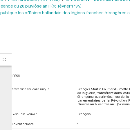
éance du 28 pluviôse an II (16 février 1794)
épublique les officiers hollandais des légions franches étrangères
Infos
François Martin Poultier d'Elmotte.
RÉFÉRENCE BIBLIOGRAPHIQUE
de la guerre, transférant dans les t
étrangères supprimées, lors de la
parlementaires de la Révolution
pluviôse au 12 ventôse an II (14 févri
Français
LANGUE PRINCIPALE
1
NOMBRE DE PAGES