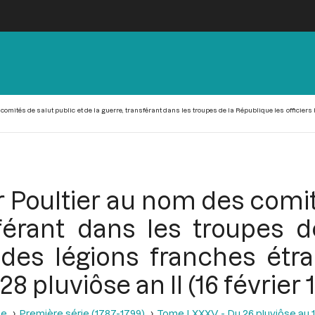
comités de salut public et de la guerre, transférant dans les troupes de la République les officie
 Poultier au nom des comit
sférant dans les troupes d
s des légions franches ét
8 pluviôse an II (16 février 
se
Première série (1787-1799)
Tome LXXXV - Du 26 pluviôse au 12 