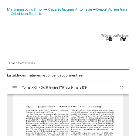
Martineau Louis Simon
Cazalès Jacques Antoine de
Duport Adrien Jean
Gobel Jean-Baptiste
Télécharger
Partager
Table des matières
La table des matières ne contient aucune entrée.
V
Tome XXIII - Du 6 février 1791 au 9 mars 1791
i
s
u
a
l
i
s
e
u