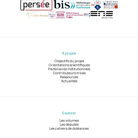
Menu
du
pied
À propos
de
page
Objectifs du projet
Orientations scientifiques
Partenaires institutionnels
Contributeurs-trices
Ressources
Actualités
Explorer
Les volumes
Les députés
Les cahiers de doléances