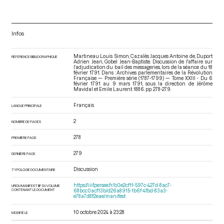
Infos
Martineau Louis Simon, Cazalès Jacques Antoine de, Duport
RÉFÉRENCE BIBLIOGRAPHIQUE
Adrien Jean, Gobel Jean-Baptiste. Discussion de l'affaire sur
l’adjudication du bail des messageries, lors de la séance du 18
février 1791. Dans : Archives parlementaires de la Révolution
Française — Première série (1787-1799) — Tome XXIII - Du 6
février 1791 au 9 mars 1791
, sous la direction de Jérôme
Mavidal et Emile Laurent. 1886. pp. 278-279.
Français
LANGUE PRINCIPALE
2
NOMBRE DE PAGES
278
PREMIÈRE PAGE
279
DERNIÈRE PAGE
Discussion
TYPOLOGIE DOCUMENTAIRE
https://iiif.persee.fr/b0e2cf11-597c-427d-8ac7-
URI DU MANIFEST IIIF DU VOLUME
CONTENANT LE DOCUMENT
68bcc0acf13b/d26a8915-1b6f-4fbd-83a3-
e78a7d8f2eae/manifest
10 octobre 2024 à 23:28
MODIFIÉ LE