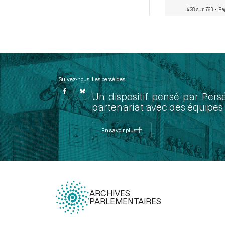
428 sur 763
• Pa
Suivez-nous
Les perséides
Un dispositif pensé par Pers
partenariat avec des équipes 
En savoir plus
ARCHIVES
PARLEMENTAIRES