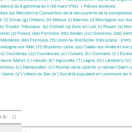
éance du 6 germinal an II (26 mars 1794)
Pièces annexes
ées qui félicitent la Convention de la découverte de la conspirati
l, (f) Douai, (g) Orléans, (h) Meaux, (i) Mantes, (j) Montagne-sur-Ai
 Troyes. Tribunaux : (p) Corbeil, (q) Eure-et-Loir, (r) Rouen, (s) Nor
onne, (z) Poissy, (aa) Pontoise, (bb) Sedan, (cc) Soissons, (dd) Vem
j) Mézières, (kk) Pontoise, (11) Union-la-Bretèche. Stés popul. : (mm)
ulogne-sur-Mer, (tt) Bruyères-Libre, (uu) Calais-sur-Anille et son p
 Courtenay, (zz) Coutances, (a’) Cuisery, (b’) Dormans, (c’) Ecrenne
avre-Marat, (j’) Hesdin, (k’) Ingouville, (T) Lagny, (m’) Landrecy, (n’)
Pontoise, (u’) Rambouillet, (v’) Rocher de la Liberté, ci-devant Saint L
ve-sur-Seine, (d”) Villiers-le-Bel, (e”) Société populaire et commune 
Tome LXXXVII - Du 1er au 12 germinal An II (21 mars au 1er avril 1794)