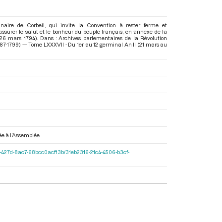
naire de Corbeil, qui invite la Convention à rester ferme et
assurer le salut et le bonheur du peuple français, en annexe de la
26 mars 1794). Dans : Archives parlementaires de la Révolution
87-1799) — Tome LXXXVII - Du 1er au 12 germinal An II (21 mars au
yée à l’Assemblée
-597c-427d-8ac7-68bcc0acf13b/31eb2316-21c4-4506-b3cf-