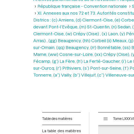
République française - Convention nationale
S
XI. Annexes aux nos 72 et 73. Autorités constitu
Districs : (c) Amiens, (d) Clermont-Oise, (e) Corbei
devant Pont-l’Evêque, (m) St-Quentin, (n) Sedan, (o)
Clermont-Oise, (w) Crépy (Oise) , (x) Laon, (y) Pér
Arras) , (gg) Beaugency, (hh) Corbeil (ii) Meaux, (j
sur-Omain. (qq) Beaugency, (rr) Bonnétable, (ss) Bo
Mame, (ww) Cosne-sur-Loire, (xx) Crépy (Oise), (yy)
Fécamp, (g’) La Fère, (h’) La Ferté-Gaucher, (i’) Le H
sur-Ourcq, (r’) Pithiviers, (s’) Pont-sur-Seine, (t’) 
Tonnerre, (a”) Vailly, (b”) Villejuif, (c”) Villeneu
V
Table des matières
i
s
La table des matières