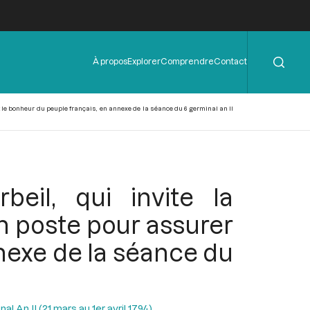
Rechercher
Menu
À propos
Explorer
Comprendre
Contact
de
l'en-
tête
t le bonheur du peuple français, en annexe de la séance du 6 germinal an II
eil, qui invite la
n poste pour assurer
nnexe de la séance du
l An II (21 mars au 1er avril 1794)