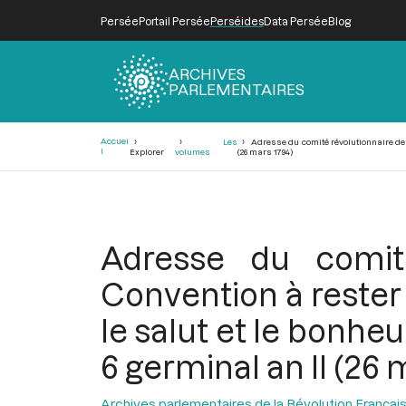
Persée
Portail Persée
Perséides
Data Persée
Blog
ARCHIVES
PARLEMENTAIRES
Fil
Accuei
Les
Adresse du comité révolutionnaire de C
d'Ariane
l
Explorer
volumes
(26 mars 1794)
Adresse du comité
Convention à rester
le salut et le bonhe
6 germinal an II (26 
Archives parlementaires de la Révolution Françai