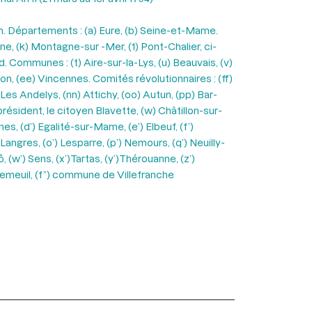
on. Départements : (a) Eure, (b) Seine-et-Mame.
sne, (k) Montagne-sur -Mer, (1) Pont-Chalier, ci-
d. Communes : (t) Aire-sur-la-Lys, (u) Beauvais, (v)
on, (ee) Vincennes. Comités révolutionnaires : (ff)
 Les Andelys, (nn) Attichy, (oo) Autun, (pp) Bar-
résident, le citoyen Blavette, (w) Châtillon-sur-
s, (d’) Egalité-sur-Mame, (e’) Elbeuf, (f’)
 Langres, (o’) Lesparre, (p’) Nemours, (q’) Neuilly-
ô, (w’) Sens, (x’)Tartas, (y’)Thérouanne, (z’)
de Vemeuil, (f”) commune de Villefranche