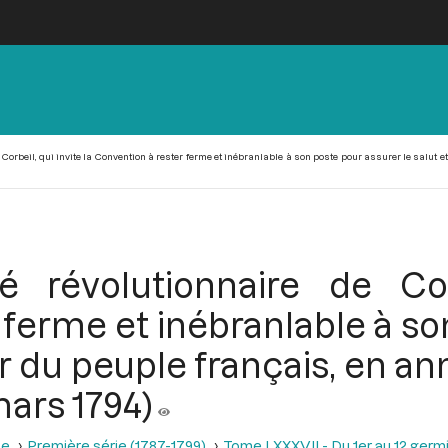
orbeil, qui invite la Convention à rester ferme et inébranlable à son poste pour assurer le salut e
 révolutionnaire de Corb
 ferme et inébranlable à so
ur du peuple français, en a
mars 1794)
se
Première série (1787-1799)
Tome LXXXVII - Du 1er au 12 germina