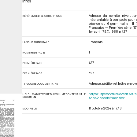
Infos
Adresse du comité révolution
RÉFÉRENCE BIBLIOGRAPHIQUE
inébranlable à son poste pour 
séance du 6 germinal an II (
Française — Première série (17
1er avril 1794)
. 1968. p. 427.
Français
LANGUE PRINCIPALE
1
NOMBRE DE PAGES
427
PREMIÈRE PAGE
427
DERNIÈRE PAGE
Adresse, pétition et lettre envo
TYPOLOGIE DOCUMENTAIRE
https://iiif.persee.fr/b0e2cf11
URI DU MANIFEST IIIF DU VOLUME CONTENANT LE
DOCUMENT
4eba41baccfe/manifest
11 octobre 2024 à 17:48
MODIFIÉ LE