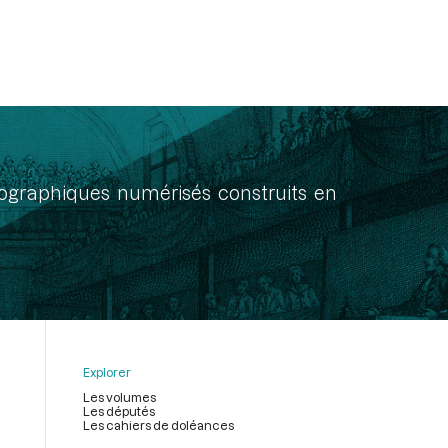
onographiques numérisés construits en
Explorer
Les volumes
Les députés
Les cahiers de doléances