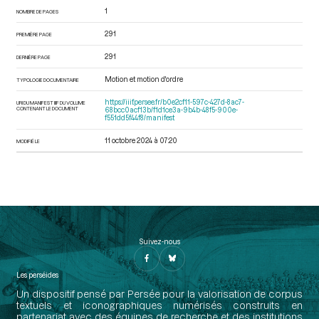
1
NOMBRE DE PAGES
291
PREMIÈRE PAGE
291
DERNIÈRE PAGE
Motion et motion d'ordre
TYPOLOGIE DOCUMENTAIRE
https://iiif.persee.fr/b0e2cf11-597c-427d-8ac7-
URI DU MANIFEST IIIF DU VOLUME
CONTENANT LE DOCUMENT
68bcc0acf13b/f1d1ce3a-9b4b-48f5-900e-
f551dd5f44f8/manifest
11 octobre 2024 à 07:20
MODIFIÉ LE
Suivez-nous
Les perséides
Un dispositif pensé par Persée pour la valorisation de corpus
textuels et iconographiques numérisés construits en
partenariat avec des équipes de recherche et des institutions