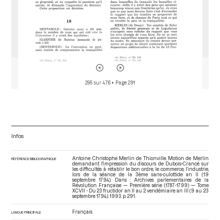
295 sur 476
• Page 291
Infos
Antoine Christophe Merlin de Thionville. Motion de Merlin
RÉFÉRENCE BIBLIOGRAPHIQUE
demandant l'impression du discours de Dubois-Crancé sur
les difficultés à rétablir le bon ordre, le commerce, l’industrie,
lors de la séance de la 3ème sans-culottide an II (19
septembre 1794). Dans : Archives parlementaires de la
Révolution Française — Première série (1787-1799) — Tome
XCVII - Du 23 fructidor an II au 2 vendémiaire an III (9 au 23
septembre 1794)
. 1993. p. 291.
Français
LANGUE PRINCIPALE