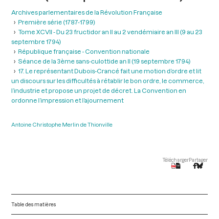
Archives parlementaires de la Révolution Française
Première série (1787-1799)
Tome XCVII - Du 23 fructidor an II au 2 vendémiaire an III (9 au 23
septembre 1794)
République française - Convention nationale
Séance de la 3ème sans-culottide an II (19 septembre 1794)
17. Le représentant Dubois-Crancé fait une motion d’ordre et lit
un discours sur les difficultés à rétablir le bon ordre, le commerce,
l’industrie et propose un projet de décret. La Convention en
ordonne l’impression et l’ajournement
Antoine Christophe Merlin de Thionville
Télécharger
Partager
Table des matières