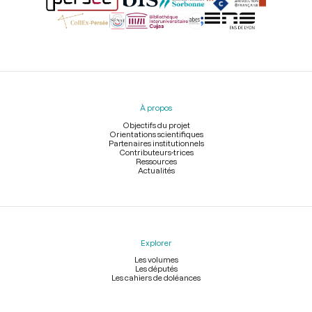
Menu
du
pied
À propos
de
page
Objectifs du projet
Orientations scientifiques
Partenaires institutionnels
Contributeurs-trices
Ressources
Actualités
Explorer
Les volumes
Les députés
Les cahiers de doléances