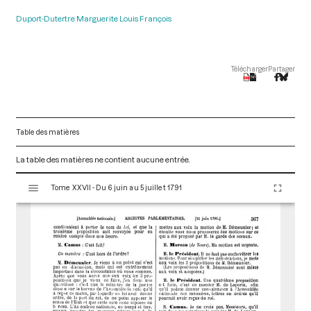
Duport-Dutertre Marguerite Louis François
Télécharger
Partager
Table des matières
La table des matières ne contient aucune entrée.
V
Tome XXVII - Du 6 juin au 5 juillet 1791
i
s
u
a
l
i
s
e
u