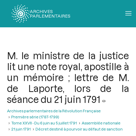
ARCHIVES
PARLEMENTAIRES
Fil
d'Ariane
M. le ministre de la justice
lit une note royal, apostille à
un mémoire ; lettre de M.
de Laporte, lors de la
séance du 21 juin 1791
Archives parlementaires de la Révolution Française
Première série (1787-1799)
Tome XXVII - Du 6 juin au 5 juillet 1791
Assemblée nationale
21 juin 1791
Décret destiné à pourvoir au défaut de sanction