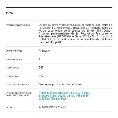
Infos
Duport-Dutertre Marguerite Louis François. M. le ministre de
RÉFÉRENCE BIBLIOGRAPHIQUE
la justice lit une note royal, apostille à un mémoire ; lettre de
M. de Laporte, lors de la séance du 21 juin 1791. Dans :
Archives parlementaires de la Révolution Française —
Première série (1787-1799) — Tome XXVII - Du 6 juin au 5
juillet 1791
, sous la direction de Jérôme Mavidal et Emile
Laurent. 1887. p. 367.
Français
LANGUE PRINCIPALE
1
NOMBRE DE PAGES
367
PREMIÈRE PAGE
367
DERNIÈRE PAGE
Discours et production des ministres
TYPOLOGIE DOCUMENTAIRE
https://iiif.persee.fr/b0e2cf11-597c-427d-8ac7-
URI DU MANIFEST IIIF DU VOLUME
CONTENANT LE DOCUMENT
68bcc0acf13b/1b623e4b-839e-4959-8835-
ea232fea178e/manifest
10 octobre 2024 à 23:32
MODIFIÉ LE