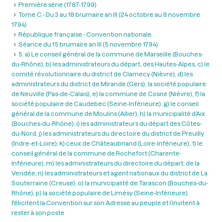
Première série (1787-1799)
Tome C - Du 3 au 18 brumaire an III (24 octobre au 8 novembre
1794)
République française - Convention nationale
Séance du 15 brumaire an III (5 novembre 1794)
5. a) Le conseil général de la commune de Marseille (Bouches-
du-Rhône), b) les administrateurs du départ, des Hautes-Alpes, c) le
comité révolutionnaire du district de Clamecy (Nièvre), d) les
administrateurs du district de Mirande (Gers), la société populaire
de Neuville (Pas-de-Calais), e) la commune de Cosne (Nièvre), f) la
société populaire de Caudebec (Seine-Inférieure), g) le conseil
général de la commune de Moulins (Allier), h) la municipalité d’Aix
(Bouches-du-Rhône), i) les administrateurs du départ des Côtes-
du-Nord, j) les administrateurs du directoire du district de Preuilly
(Indre-et-Loire), k) ceux de Châteaubriand (Loire-Inférieure), 1) le
conseil général de la commune de Rochefort (Charente-
Inférieure), m) les administrateurs du directoire du départ, de la
Vendée, n) les administrateurs et agent nationaux du district de La
Souterraine (Creuse), o) la municipalité de Tarascon (Bouches-du-
Rhône), p) la société populaire de Limésy (Seine-Inférieure)
félicitent la Convention sur son Adresse au peuple et l’invitent à
rester à son poste