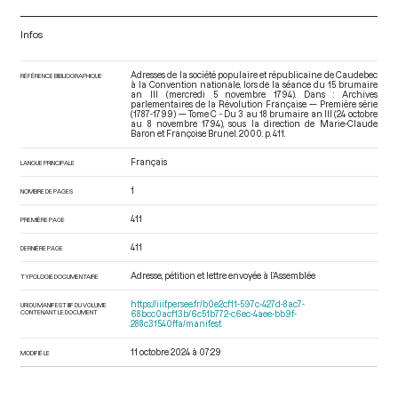
Infos
Adresses de la société populaire et républicaine de Caudebec
RÉFÉRENCE BIBLIOGRAPHIQUE
à la Convention nationale, lors de la séance du 15 brumaire
an III (mercredi 5 novembre 1794). Dans : Archives
parlementaires de la Révolution Française — Première série
(1787-1799) — Tome C - Du 3 au 18 brumaire an III (24 octobre
au 8 novembre 1794)
, sous la direction de Marie-Claude
Baron et Françoise Brunel. 2000. p. 411.
Français
LANGUE PRINCIPALE
1
NOMBRE DE PAGES
411
PREMIÈRE PAGE
411
DERNIÈRE PAGE
Adresse, pétition et lettre envoyée à l’Assemblée
TYPOLOGIE DOCUMENTAIRE
https://iiif.persee.fr/b0e2cf11-597c-427d-8ac7-
URI DU MANIFEST IIIF DU VOLUME
CONTENANT LE DOCUMENT
68bcc0acf13b/6c51b772-c6ec-4aee-bb9f-
288c31540ffa/manifest
11 octobre 2024 à 07:29
MODIFIÉ LE