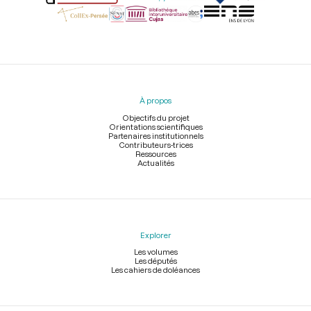
Menu
du
pied
À propos
de
page
Objectifs du projet
Orientations scientifiques
Partenaires institutionnels
Contributeurs-trices
Ressources
Actualités
Explorer
Les volumes
Les députés
Les cahiers de doléances