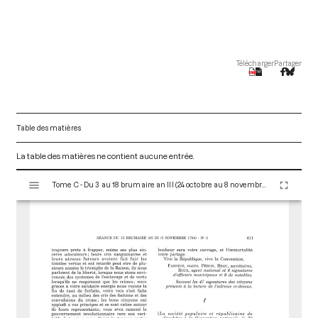
Télécharger
Partager
Table des matières
La table des matières ne contient aucune entrée.
V
Tome C - Du 3 au 18 brumaire an III (24 octobre au 8 novembre 1794)
i
s
u
a
l
i
s
e
u
r