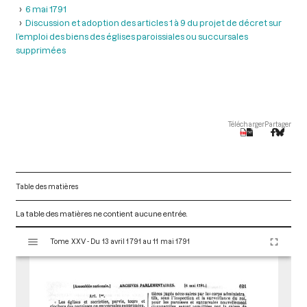
6 mai 1791
Discussion et adoption des articles 1 à 9 du projet de décret sur
l’emploi des biens des églises paroissiales ou succursales
supprimées
Télécharger
Partager
Table des matières
La table des matières ne contient aucune entrée.
V
Tome XXV - Du 13 avril 1791 au 11 mai 1791
i
s
u
a
l