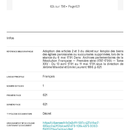
624 sur 798
• Page 621
Infos
Adoption des articles 2 et 3 du décret sur l’emploi des biens
RÉFÉRENCE BIBLIOGRAPHIQUE
des églises paroissiales ou succursales supprimées, lors de la
séance du 6 mai 1791. Dans : Archives parlementaires de la
Révolution Française — Première série (1787-1799) — Tome
XXV - Du 13 avril 1791 au 11 mai 1791
, sous la direction de
Jérôme Mavidal et Emile Laurent. 1886. p. 621.
Français
LANGUE PRINCIPALE
1
NOMBRE DE PAGES
621
PREMIÈRE PAGE
621
DERNIÈRE PAGE
Décret
TYPOLOGIE DOCUMENTAIRE
https://iiif.persee.fr/b0e2cf11-597c-427d-8ac7-
URI DU MANIFEST IIIF DU VOLUME
CONTENANT LE DOCUMENT
68bcc0acf13b/cad57d79-1084-4575-9363-
f56f02114a3a/manifest