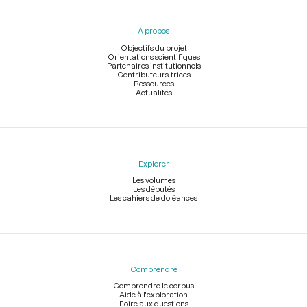
du
pied
À propos
de
page
Objectifs du projet
Orientations scientifiques
Partenaires institutionnels
Contributeurs-trices
Ressources
Actualités
Explorer
Les volumes
Les députés
Les cahiers de doléances
Comprendre
Comprendre le corpus
Aide à l'exploration
Foire aux questions