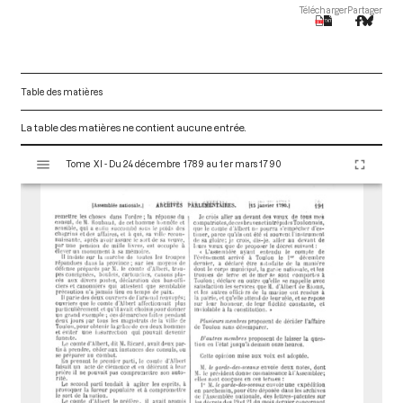
Télécharger
Partager
Table des matières
La table des matières ne contient aucune entrée.
V
Tome XI - Du 24 décembre 1789 au 1er mars 1790
i
s
u
a
l
i
s
e
u
r
M
i
r
a