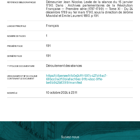
Démeunier Jean Nicolas. Levée de la séance du 15 janvier
RÉFÉRENCE BIBLIOGRAPHIQUE
1790. Dans : Archives parlementaires de la Révolution
Française — Première série (1787-1799) — Tome XI - Du 24
décembre 1789 au 1er mars 1790
, sous la direction de Jérôme
Mavidal et Emile Laurent. 1880. p. 191.
Français
LANGUE PRINCIPALE
1
NOMBRE DE PAGES
191
PREMIÈRE PAGE
191
DERNIÈRE PAGE
Déroulement des séances
TYPOLOGIE DOCUMENTAIRE
https://iiif.persee.fr/b0e2cf11-597c-427d-8ac7-
URI DU MANIFEST IIIF DU VOLUME
CONTENANT LE DOCUMENT
68bcc0acf13b/a8ac16ec-91fc-4bcc-9f1e-
be6b942b8399/manifest
10 octobre 2024 à 23:11
MODIFIÉ LE
Suivez-nous