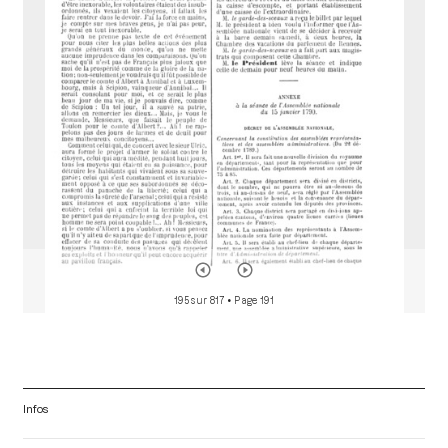
d
o
r
195 sur 817
• Page 191
Infos