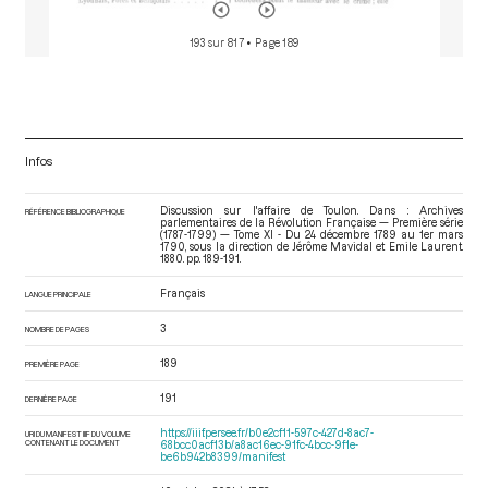
193 sur 817
• Page 189
Infos
Discussion sur l'affaire de Toulon. Dans : Archives
RÉFÉRENCE BIBLIOGRAPHIQUE
parlementaires de la Révolution Française — Première série
(1787-1799) — Tome XI - Du 24 décembre 1789 au 1er mars
1790
, sous la direction de Jérôme Mavidal et Emile Laurent.
1880. pp. 189-191.
Français
LANGUE PRINCIPALE
3
NOMBRE DE PAGES
189
PREMIÈRE PAGE
191
DERNIÈRE PAGE
https://iiif.persee.fr/b0e2cf11-597c-427d-8ac7-
URI DU MANIFEST IIIF DU VOLUME
CONTENANT LE DOCUMENT
68bcc0acf13b/a8ac16ec-91fc-4bcc-9f1e-
be6b942b8399/manifest