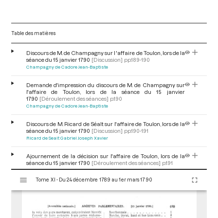
Table des matières
Discours de M. de Champagny sur l 'affaire de Toulon, lors de la
séance du 15 janvier 1790
[Discussion]
pp.189-190
Champagny de Cadore Jean-Baptiste
Demande d'impression du discours de M. de Champagny sur
l'affaire de Toulon, lors de la séance du 15 janvier
1790
[Déroulement des séances]
p.190
Champagny de Cadore Jean-Baptiste
Discours de M. Ricard de Séalt sur l'affaire de Toulon, lors de la
séance du 15 janvier 1790
[Discussion]
pp.190-191
Ricard de Sealt Gabriel Joseph Xavier
Ajournement de la décision sur l'affaire de Toulon, lors de la
séance du 15 janvier 1790
[Déroulement des séances]
p.191
V
Tome XI - Du 24 décembre 1789 au 1er mars 1790
i
Communication à l'Assemblée de deux notes du garde des
sceaux, lors de la séance du 15 janvier 1790
[Déroulement des
s
séances]
p.191
u
a
Levée de la séance du 15 janvier 1790
[Déroulement des