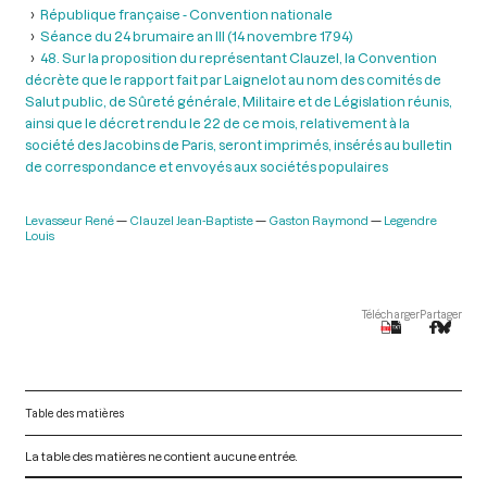
République française - Convention nationale
Séance du 24 brumaire an III (14 novembre 1794)
48. Sur la proposition du représentant Clauzel, la Convention
décrète que le rapport fait par Laignelot au nom des comités de
Salut public, de Sûreté générale, Militaire et de Législation réunis,
ainsi que le décret rendu le 22 de ce mois, relativement à la
société des Jacobins de Paris, seront imprimés, insérés au bulletin
de correspondance et envoyés aux sociétés populaires
Levasseur René
Clauzel Jean-Baptiste
Gaston Raymond
Legendre
Louis
Télécharger
Partager
Table des matières
La table des matières ne contient aucune entrée.