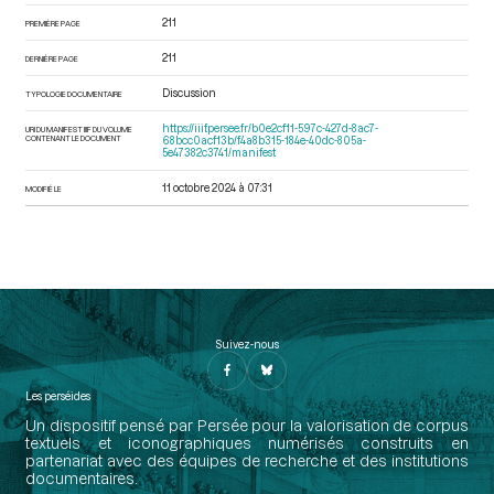
211
PREMIÈRE PAGE
211
DERNIÈRE PAGE
Discussion
TYPOLOGIE DOCUMENTAIRE
https://iiif.persee.fr/b0e2cf11-597c-427d-8ac7-
URI DU MANIFEST IIIF DU VOLUME
CONTENANT LE DOCUMENT
68bcc0acf13b/f4a8b315-184e-40dc-805a-
5e47382c3741/manifest
11 octobre 2024 à 07:31
MODIFIÉ LE
Suivez-nous
Les perséides
Un dispositif pensé par Persée pour la valorisation de corpus
textuels et iconographiques numérisés construits en
partenariat avec des équipes de recherche et des institutions
documentaires.