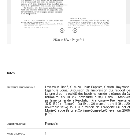
213 sur 524
• Page 211
Infos
Levasseur René, Clauzel Jean-Baptiste, Gaston Raymond,
RÉFÉRENCE BIBLIOGRAPHIQUE
Legendre Louis. Discussion de l'impression du rapport de
Laignelot sur la société des Jacobins, lors de la séance du 24
brumaire an III (14 novembre 1794). Dans : Archives
parlementaires de la Révolution Française — Première série
(1787-1799) — Tome CI - Du 19 au 30 brumaire an III (9 au 20
novembre 1794)
, sous la direction de Françoise Brunel et
Marie-Claude Baron et Corinne Gomez-Le Chevanton. 2005.
p. 211.
Français
LANGUE PRINCIPALE
1
NOMBRE DE PAGES