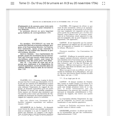
V
Tome CI - Du 19 au 30 brumaire an III (9 au 20 novembre 1794)
i
s
u
a
l
i
s
e
u
r
M
i
r
a
d
o
r