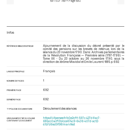
697 sur 789
• Page 692
Infos
Ajournement de la discussion du décret présenté par le
RÉFÉRENCE BIBLIOGRAPHIQUE
comité des pensions sur les brevets de retenue, lors de la
séance du 23 novembre 1790. Dans : Archives parlementaires
de la Révolution Française — Première série (1787-1799) —
Tome XX - Du 23 octobre au 26 novembre 1790
, sous la
direction de Jérôme Mavidal et Emile Laurent. 1885. p. 692.
Français
LANGUE PRINCIPALE
1
NOMBRE DE PAGES
692
PREMIÈRE PAGE
692
DERNIÈRE PAGE
Déroulement des séances
TYPOLOGIE DOCUMENTAIRE
https://iiif.persee.fr/b0e2cf11-597c-427d-8ac7-
URI DU MANIFEST IIIF DU VOLUME
CONTENANT LE DOCUMENT
68bcc0acf13b/cce674c9-6436-407d-ac12-
41b7d6ed9f98/manifest