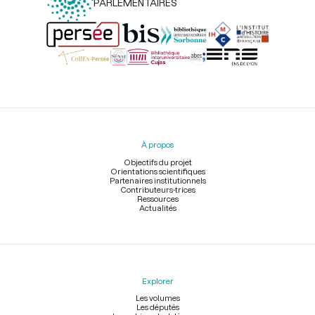
PARLEMENTAIRES
Menu
du
pied
À propos
de
page
Objectifs du projet
Orientations scientifiques
Partenaires institutionnels
Contributeurs-trices
Ressources
Actualités
Explorer
Les volumes
Les députés