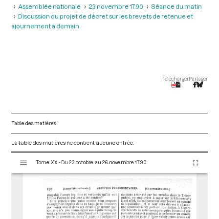
Assemblée nationale
23 novembre 1790
Séance du matin
Discussion du projet de décret sur les brevets de retenue et
ajournement à demain
Télécharger
Partager
Table des matières
La table des matières ne contient aucune entrée.
V
Tome XX - Du 23 octobre au 26 novembre 1790
i
s
u
a
l
i