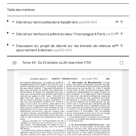
Table des matières
Décret sur les troubles de la Salpêtrière
pp.689-690
Décret sur les fours à plâtre du sieur Champagne à Paris
p.690
Discussion du projet de décret sur les brevets de retenue et
ajournement à demain
pp.690-693
V
Tome XX - Du 23 octobre au 26 novembre 1790
i
s
u
a
l
i
s
e
u
r
M
i
r