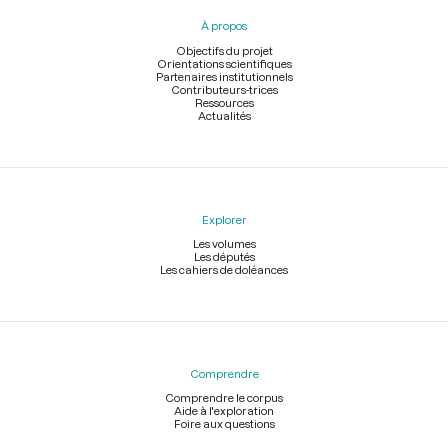
pied
À propos
de
page
Objectifs du projet
Orientations scientifiques
Partenaires institutionnels
Contributeurs-trices
Ressources
Actualités
Explorer
Les volumes
Les députés
Les cahiers de doléances
Comprendre
Comprendre le corpus
Aide à l'exploration
Foire aux questions