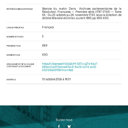
Séance du matin. Dans : Archives parlementaires de la
RÉFÉRENCE BIBLIOGRAPHIQUE
Révolution Française — Première série (1787-1799) — Tome
XX - Du 23 octobre au 26 novembre 1790
, sous la direction de
Jérôme Mavidal et Emile Laurent. 1885. pp. 689-693.
Français
LANGUE PRINCIPALE
5
NOMBRE DE PAGES
689
PREMIÈRE PAGE
693
DERNIÈRE PAGE
https://iiif.persee.fr/b0e2cf11-597c-427d-8ac7-
URI DU MANIFEST IIIF DU VOLUME
CONTENANT LE DOCUMENT
68bcc0acf13b/cce674c9-6436-407d-ac12-
41b7d6ed9f98/manifest
10 octobre 2024 à 18:01
MODIFIÉ LE
Suivez-nous