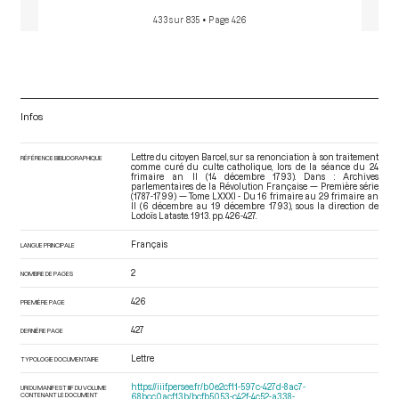
433 sur 835
• Page 426
Infos
Lettre du citoyen Barcel, sur sa renonciation à son traitement
RÉFÉRENCE BIBLIOGRAPHIQUE
comme curé du culte catholique, lors de la séance du 24
frimaire an II (14 décembre 1793). Dans : Archives
parlementaires de la Révolution Française — Première série
(1787-1799) — Tome LXXXI - Du 16 frimaire au 29 frimaire an
II (6 décembre au 19 décembre 1793)
, sous la direction de
Lodoïs Lataste. 1913. pp. 426-427.
Français
LANGUE PRINCIPALE
2
NOMBRE DE PAGES
426
PREMIÈRE PAGE
427
DERNIÈRE PAGE
Lettre
TYPOLOGIE DOCUMENTAIRE
https://iiif.persee.fr/b0e2cf11-597c-427d-8ac7-
URI DU MANIFEST IIIF DU VOLUME
CONTENANT LE DOCUMENT
68bcc0acf13b/bcfb5053-c42f-4c52-a338-