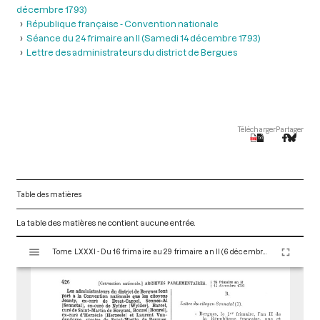
décembre 1793)
République française - Convention nationale
Séance du 24 frimaire an II (Samedi 14 décembre 1793)
Lettre des administrateurs du district de Bergues
Télécharger
Partager
Table des matières
La table des matières ne contient aucune entrée.
V
Tome LXXXI - Du 16 frimaire au 29 frimaire an II (6 décembre au 19 décembre 1793)
i
s
u
a
l