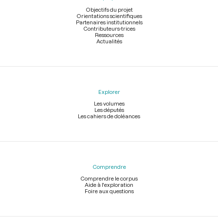
page
Objectifs du projet
Orientations scientifiques
Partenaires institutionnels
Contributeurs-trices
Ressources
Actualités
Explorer
Les volumes
Les députés
Les cahiers de doléances
Comprendre
Comprendre le corpus
Aide à l'exploration
Foire aux questions