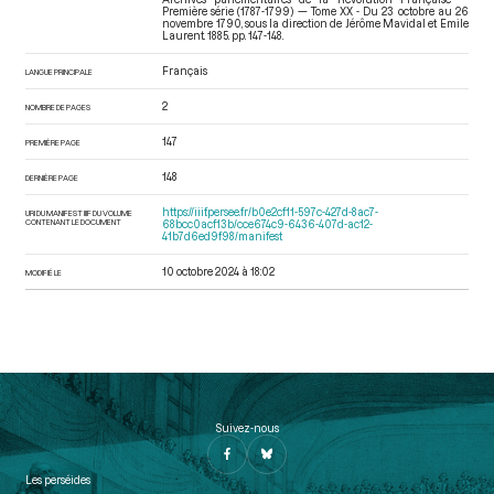
Première série (1787-1799) — Tome XX - Du 23 octobre au 26
novembre 1790
, sous la direction de Jérôme Mavidal et Emile
Laurent. 1885. pp. 147-148.
Français
LANGUE PRINCIPALE
2
NOMBRE DE PAGES
147
PREMIÈRE PAGE
148
DERNIÈRE PAGE
https://iiif.persee.fr/b0e2cf11-597c-427d-8ac7-
URI DU MANIFEST IIIF DU VOLUME
CONTENANT LE DOCUMENT
68bcc0acf13b/cce674c9-6436-407d-ac12-
41b7d6ed9f98/manifest
10 octobre 2024 à 18:02
MODIFIÉ LE
Suivez-nous
Les perséides