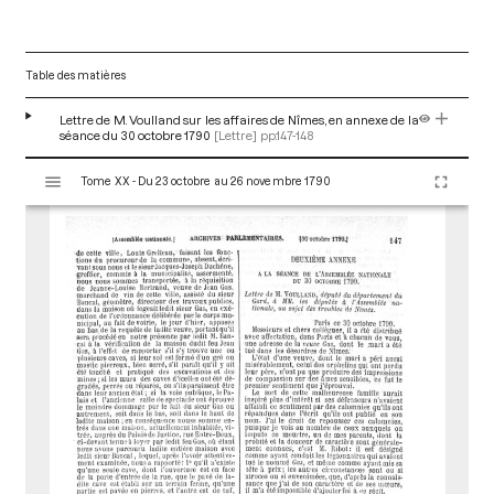
Table des matières
Lettre de M. Voulland sur les affaires de Nîmes, en annexe de la
séance du 30 octobre 1790
[Lettre]
pp.147-148
V
Tome XX - Du 23 octobre au 26 novembre 1790
i
s
u
a
l
i
s
e
u
r
M
i
r
a
d