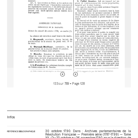
r
133 sur 789
• Page 128
Infos
30 octobre 1790. Dans : Archives parlementaires de la
RÉFÉRENCE BIBLIOGRAPHIQUE
Révolution Française — Première série (1787-1799) — Tome
XX - Du 23 octobre au 26 novembre 1790
, sous la direction de