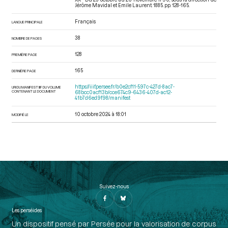
Jérôme Mavidal et Emile Laurent. 1885. pp. 128-165.
Français
LANGUE PRINCIPALE
38
NOMBRE DE PAGES
128
PREMIÈRE PAGE
165
DERNIÈRE PAGE
https://iiif.persee.fr/b0e2cf11-597c-427d-8ac7-
URI DU MANIFEST IIIF DU VOLUME
CONTENANT LE DOCUMENT
68bcc0acf13b/cce674c9-6436-407d-ac12-
41b7d6ed9f98/manifest
10 octobre 2024 à 18:01
MODIFIÉ LE
Suivez-nous
Les perséides
Un dispositif pensé par Persée pour la valorisation de corpus