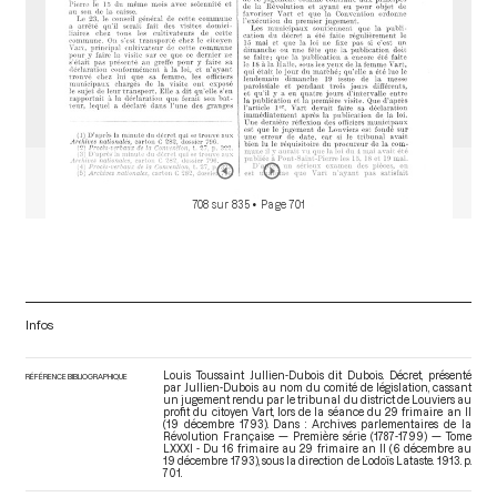
708 sur 835
• Page 701
Infos
Louis Toussaint Jullien-Dubois dit Dubois. Décret, présenté
RÉFÉRENCE BIBLIOGRAPHIQUE
par Jullien-Dubois au nom du comité de législation, cassant
un jugement rendu par le tribunal du district de Louviers au
profit du citoyen Vart, lors de la séance du 29 frimaire an II
(19 décembre 1793). Dans : Archives parlementaires de la
Révolution Française — Première série (1787-1799) — Tome
LXXXI - Du 16 frimaire au 29 frimaire an II (6 décembre au
19 décembre 1793)
, sous la direction de Lodoïs Lataste. 1913. p.
701.