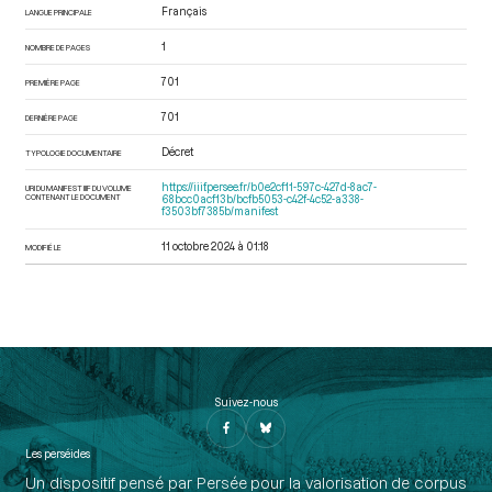
Français
LANGUE PRINCIPALE
1
NOMBRE DE PAGES
701
PREMIÈRE PAGE
701
DERNIÈRE PAGE
Décret
TYPOLOGIE DOCUMENTAIRE
https://iiif.persee.fr/b0e2cf11-597c-427d-8ac7-
URI DU MANIFEST IIIF DU VOLUME
CONTENANT LE DOCUMENT
68bcc0acf13b/bcfb5053-c42f-4c52-a338-
f3503bf7385b/manifest
11 octobre 2024 à 01:18
MODIFIÉ LE
Suivez-nous
Les perséides
Un dispositif pensé par Persée pour la valorisation de corpus